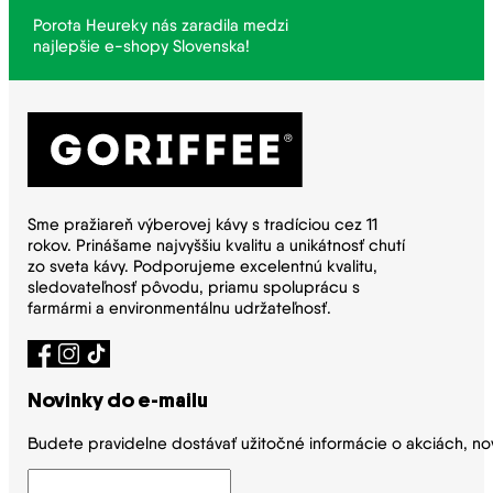
Porota Heureky nás zaradila medzi
najlepšie e-shopy Slovenska!
Sme pražiareň výberovej kávy s tradíciou cez 11
rokov. Prinášame najvyššiu kvalitu a unikátnosť chutí
zo sveta kávy. Podporujeme excelentnú kvalitu,
sledovateľnosť pôvodu, priamu spoluprácu s
farmármi a environmentálnu udržateľnosť.
Novinky do e-mailu
Budete pravidelne dostávať užitočné informácie o akciách, no