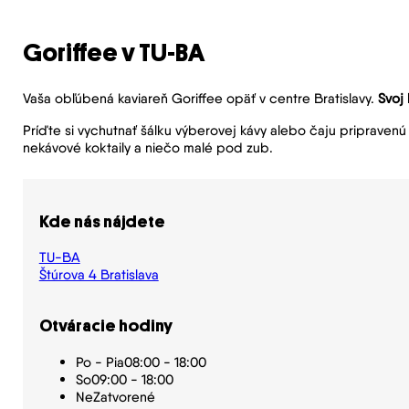
Goriffee v TU-BA
Vaša obľúbená kaviareň Goriffee opäť v centre Bratislavy.
Svoj 
Príďte si vychutnať šálku výberovej kávy alebo čaju pripravenú 
nekávové koktaily a niečo malé pod zub.
Kde nás nájdete
TU-BA
Štúrova 4 Bratislava
Otváracie hodiny
Po - Pia
08:00 - 18:00
So
09:00 - 18:00
Ne
Zatvorené