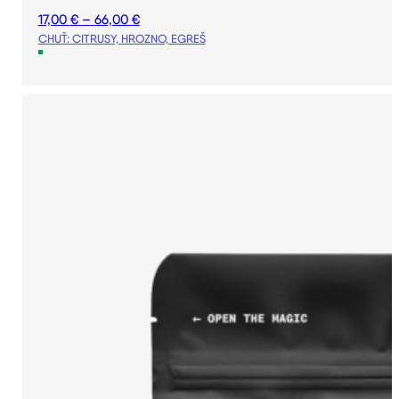
Price
17,00
€
–
66,00
€
range:
CHUŤ: CITRUSY, HROZNO, EGREŠ
17,00 €
through
66,00 €