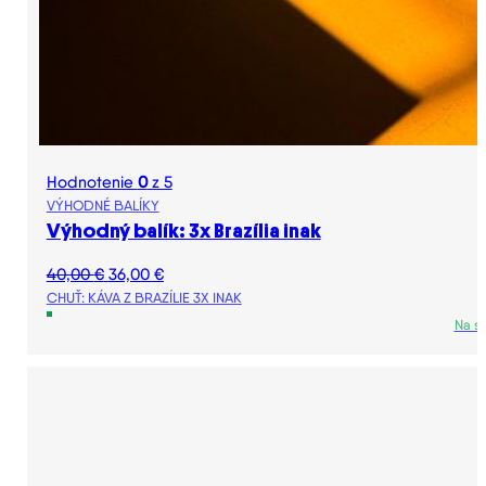
Hodnotenie
0
z 5
VÝHODNÉ BALÍKY
Výhodný balík: 3x Brazília inak
Pôvodná
Aktuálna
40,00
€
36,00
€
cena
cena
CHUŤ: KÁVA Z BRAZÍLIE 3X INAK
bola:
je:
Na s
40,00 €.
36,00 €.