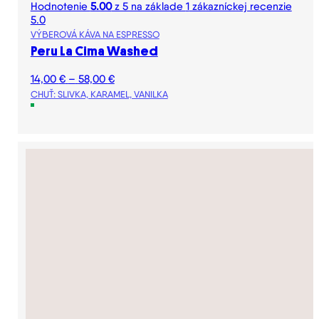
Hodnotenie
5.00
z 5 na základe
1
zákazníckej recenzie
5.0
VÝBEROVÁ KÁVA NA ESPRESSO
Peru La Cima Washed
Price
14,00
€
–
58,00
€
range:
CHUŤ: SLIVKA, KARAMEL, VANILKA
14,00 €
through
58,00 €