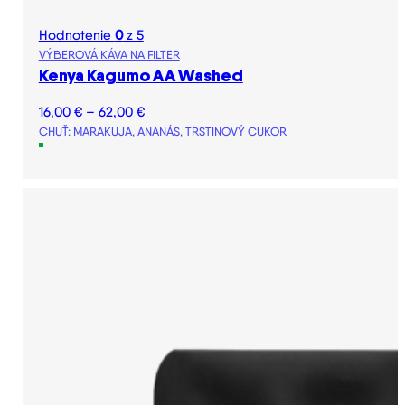
Hodnotenie
0
z 5
VÝBEROVÁ KÁVA NA FILTER
Kenya Kagumo AA Washed
Price
16,00
€
–
62,00
€
range:
CHUŤ: MARAKUJA, ANANÁS, TRSTINOVÝ CUKOR
16,00 €
through
62,00 €