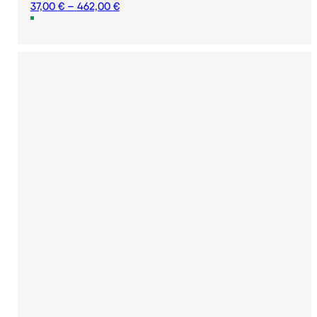
Price
37,00
€
–
462,00
€
range:
37,00 €
through
462,00 €