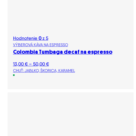
Hodnotenie
0
z 5
VÝBEROVÁ KÁVA NA ESPRESSO
Colombia Tumbaga decaf na espresso
Price
13,00
€
–
50,00
€
range:
CHUŤ: JABLKO, ŠKORICA, KARAMEL
13,00 €
through
50,00 €