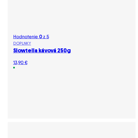
Hodnotenie
0
z 5
DOPLNKY
Slowtella kávová 250g
13,90
€