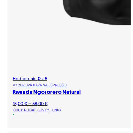
Hodnotenie
0
z 5
VÝBEROVÁ KÁVA NA ESPRESSO
Rwanda Ngororero Natural
Price
15,00
€
–
58,00
€
range:
CHUŤ: NUGÁT, SLIVKY, FUNKY
15,00 €
through
58,00 €