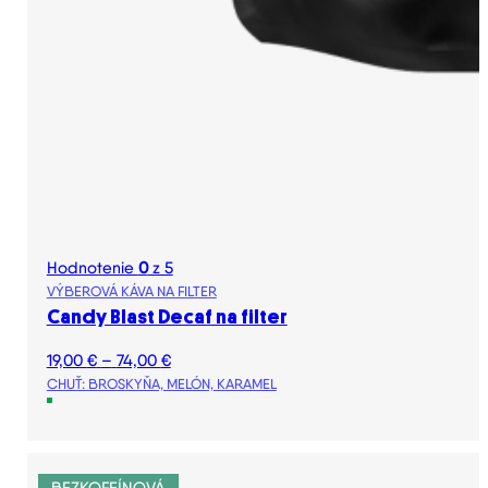
Hodnotenie
0
z 5
VÝBEROVÁ KÁVA NA FILTER
Candy Blast Decaf na filter
Price
19,00
€
–
74,00
€
range:
CHUŤ: BROSKYŇA, MELÓN, KARAMEL
19,00 €
through
74,00 €
BEZKOFEÍNOVÁ