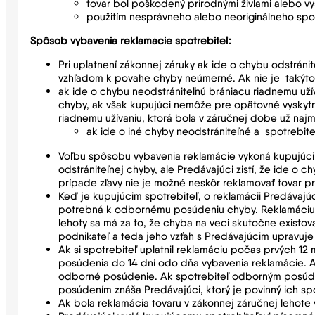
tovar bol poškodený prírodnými živlami alebo v
použitím nesprávneho alebo neoriginálneho spotr
Spôsob vybavenia reklamácie spotrebiteľ:
Pri uplatnení zákonnej záruky ak ide o chybu odstráni
vzhľadom k povahe chyby neúmerné. Ak nie je takýto
ak ide o chybu neodstrániteľnú brániacu riadnemu uží
chyby, ak však kupujúci nemôže pre opätovné vyskytn
riadnemu užívaniu, ktorá bola v záručnej dobe už naj
ak ide o iné chyby neodstrániteľné a spotrebi
Voľbu spôsobu vybavenia reklamácie vykoná kupujúci.
odstrániteľnej chyby, ale Predávajúci zistí, že ide o 
prípade zľavy nie je možné neskôr reklamovať tovar pr
Keď je kupujúcim spotrebiteľ, o reklamácii Predávajú
potrebná k odbornému posúdeniu chyby. Reklamáciu vr
lehoty sa má za to, že chyba na veci skutočne existov
podnikateľ a teda jeho vzťah s Predávajúcim upravuj
Ak si spotrebiteľ uplatnil reklamáciu počas prvých 
posúdenia do 14 dní odo dňa vybavenia reklamácie. A
odborné posúdenie. Ak spotrebiteľ odborným posúde
posúdením znáša Predávajúci, ktorý je povinný ich sp
Ak bola reklamácia tovaru v zákonnej záručnej lehot