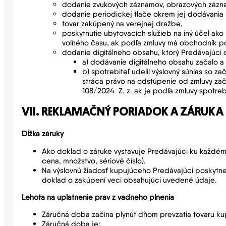
dodanie zvukových záznamov, obrazových záznam
dodanie periodickej tlače okrem jej dodávania
tovar zakúpený na verejnej dražbe,
poskytnutie ubytovacích služieb na iný účel ako 
voľného času, ak podľa zmluvy má obchodník po
dodanie digitálneho obsahu, ktorý Predávajúci 
a) dodávanie digitálneho obsahu začalo a
b) spotrebiteľ udelil výslovný súhlas so 
stráca právo na odstúpenie od zmluvy zača
108/2024 Z. z. ak je podľa zmluvy spotreb
VII. REKLAMAČNÝ PORIADOK A ZÁRUKA
Dĺžka záruky
Ako doklad o záruke vystavuje Predávajúci ku každém
cena, množstvo, sériové číslo).
Na výslovnú žiadosť kupujúceho Predávajúci poskytne
doklad o zakúpení veci obsahujúci uvedené údaje.
Lehota na uplatnenie práv z vadného plnenia
Záručná doba začína plynúť dňom prevzatia tovaru ku
Záručná doba je: