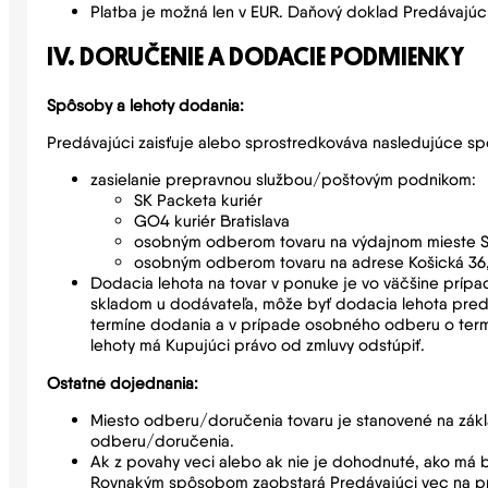
Platba je možná len v EUR. Daňový doklad Predávajúc
IV. DORUČENIE A DODACIE PODMIENKY
Spôsoby a lehoty dodania:
Predávajúci zaisťuje alebo sprostredkováva nasledujúce s
zasielanie prepravnou službou/poštovým podnikom:
SK Packeta kuriér
GO4 kuriér Bratislava
osobným odberom tovaru na výdajnom mieste 
osobným odberom tovaru na adrese Košická 36, 8
Dodacia lehota na tovar v ponuke je vo väčšine prípa
skladom u dodávateľa, môže byť dodacia lehota pred
termíne dodania a v prípade osobného odberu o termí
lehoty má Kupujúci právo od zmluvy odstúpiť.
Ostatné dojednania:
Miesto odberu/doručenia tovaru je stanovené na zák
odberu/doručenia.
Ak z povahy veci alebo ak nie je dohodnuté, ako má b
Rovnakým spôsobom zaobstará Predávajúci vec na prepr