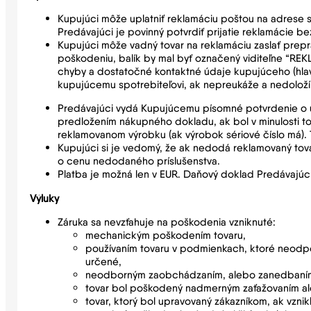
Kupujúci môže uplatniť reklamáciu poštou na adrese s
Predávajúci je povinný potvrdiť prijatie reklamácie 
Kupujúci môže vadný tovar na reklamáciu zaslať prep
poškodeniu, balík by mal byť označený viditeľne “RE
chyby a dostatočné kontaktné údaje kupujúceho (hlavn
kupujúcemu spotrebiteľovi, ak nepreukáže a nedoloží
Predávajúci vydá Kupujúcemu písomné potvrdenie o upl
predložením nákupného dokladu, ak bol v minulosti to
reklamovanom výrobku (ak výrobok sériové číslo má).
Kupujúci si je vedomý, že ak nedodá reklamovaný to
o cenu nedodaného príslušenstva.
Platba je možná len v EUR. Daňový doklad Predávajúc
Výluky
Záruka sa nevzťahuje na poškodenia vzniknuté:
mechanickým poškodením tovaru,
používaním tovaru v podmienkach, ktoré neodpo
určené,
neodborným zaobchádzaním, alebo zanedbaním st
tovar bol poškodený nadmerným zaťažovaním al
tovar, ktorý bol upravovaný zákazníkom, ak vznik