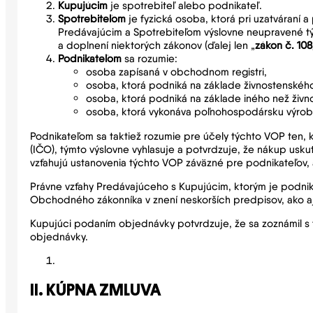
Kupujúcim
je spotrebiteľ alebo podnikateľ.
Spotrebiteľom
je fyzická osoba, ktorá pri uzatváraní 
Predávajúcim a Spotrebiteľom výslovne neupravené tý
a doplnení niektorých zákonov (ďalej len „
zákon č. 108
Podnikateľom
sa rozumie:
osoba zapísaná v obchodnom registri,
osoba, ktorá podniká na základe živnostenskéh
osoba, ktorá podniká na základe iného než živ
osoba, ktorá vykonáva poľnohospodársku výrobu
Podnikateľom sa taktiež rozumie pre účely týchto VOP ten, k
(IČO), týmto výslovne vyhlasuje a potvrdzuje, že nákup usku
vzťahujú ustanovenia týchto VOP záväzné pre podnikateľov, 
Právne vzťahy Predávajúceho s Kupujúcim, ktorým je podnika
Obchodného zákonníka v znení neskorších predpisov, ako aj
Kupujúci podaním objednávky potvrdzuje, že sa zoznámil s t
objednávky.
II. KÚPNA ZMLUVA