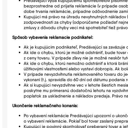
Predávajúci vydá kupujúcemu spotrebiteľovi písomné 
bezprostredne od prijatia reklamácie (v prípade oso
dobe trvania reklamácie, prípadne odôvodnenie zamie
Kupujúci má právo na úhradu nevyhnutných nákladov (na
zodpovednosti za chyby (odporúčame požiadať najnesk
zmluvy z dôvodu chyby veci má spotrebiteľ tiež práv
Spôsob vybavenia reklamácie podnikateľ:
Ak je kupujúcim podnikateľ, Predávajúci sa zaväzuje 
Ak ide o chybu, ktorú je možné odstrániť, bude tovar
z ceny tovaru. V prípade zľavy nie je možné neskôr tu
Ak ide o chybu, ktorú nemožno odstrániť a ktorá brán
úžitkovými vlastnosťami alebo vystaví dobropis. Ak b
V prípade nevyzdvihnutia reklamovaného tovaru do j
vykonaní (t.j. spravidla do 60 dní od dátumu podania 
Ak si kupujúci nevyzdvihne vec v lehote šiestich me
poskytne mu primeranú dodatočnú lehotu na vyzdvihnu
poplatok za uskladnenie a nákladov predaja. Právo na
Ukončenie reklamačného konania:
Po vybavení reklamácie Predávajúci upozorní o ukonč
o vybavení reklamácie. Pokiaľ bol tovar zaslaný prep
Kupujúci je povinný skontrolovať preberaný tovar a je