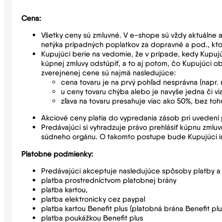
Cena:
Všetky ceny sú zmluvné. V e-shope sú vždy aktuálne a p
netýka prípadných poplatkov za dopravné a pod., kto
Kupujúci berie na vedomie, že v prípade, kedy Kupu
kúpnej zmluvy odstúpiť, a to aj potom, čo Kupujúci o
zverejnenej cene sú najmä nasledujúce:
cena tovaru je na prvý pohľad nesprávna (napr.
u ceny tovaru chýba alebo je navyše jedna či via
zľava na tovaru presahuje viac ako 50%, bez to
Akciové ceny platia do vypredania zásob pri uvedení
Predávajúci si vyhradzuje právo prehlásiť kúpnu zmlu
súdneho orgánu. O takomto postupe bude Kupujúci i
Platobné podmienky:
Predávajúci akceptuje nasledujúce spôsoby platby 
platba prostredníctvom platobnej brány
platba kartou,
platba elektronicky cez paypal
platba kartou Benefit plus (platobná brána Benefit plu
platba poukážkou Benefit plus