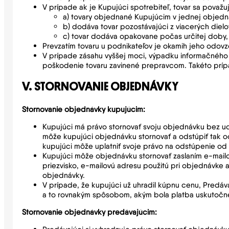
V prípade ak je Kupujúci spotrebiteľ, tovar sa pova
a) tovary objednané Kupujúcim v jednej objedn
b) dodáva tovar pozostávajúci z viacerých die
c) tovar dodáva opakovane počas určitej doby,
Prevzatím tovaru u podnikateľov je okamih jeho odo
V prípade zásahu vyššej moci, výpadku informačného
poškodenie tovaru zavinené prepravcom. Takéto príp
V. STORNOVANIE OBJEDNÁVKY
Stornovanie objednávky kupujúcim:
Kupujúci má právo stornovať svoju objednávku bez ud
môže kupujúci objednávku stornovať a odstúpiť tak od
kupujúci môže uplatniť svoje právo na odstúpenie od 
Kupujúci môže objednávku stornovať zaslaním e-mailo
priezvisko, e-mailovú adresu použitú pri objednávke
objednávky.
V prípade, že kupujúci už uhradil kúpnu cenu, Predá
a to rovnakým spôsobom, akým bola platba uskutočne
Stornovanie objednávky predávajúcim: