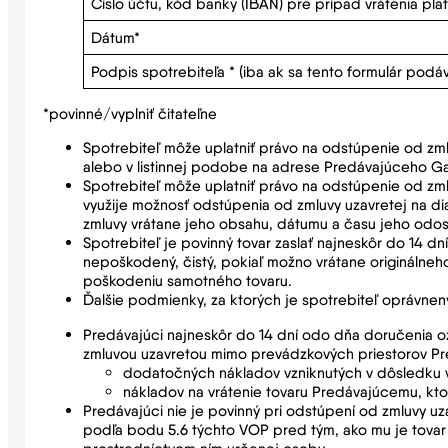
Číslo účtu, kód banky (IBAN) pre prípad vrátenia pla
Dátum*
Podpis spotrebiteľa * (iba ak sa tento formulár podáv
*povinné/vyplniť čitateľne
Spotrebiteľ môže uplatniť právo na odstúpenie od zm
alebo v listinnej podobe na adrese Predávajúceho Gab
Spotrebiteľ môže uplatniť právo na odstúpenie od zml
využije možnosť odstúpenia od zmluvy uzavretej na d
zmluvy vrátane jeho obsahu, dátumu a času jeho odos
Spotrebiteľ je povinný tovar zaslať najneskôr do 14 
nepoškodený, čistý, pokiaľ možno vrátane originálne
poškodeniu samotného tovaru.
Ďalšie podmienky, za ktorých je spotrebiteľ oprávnený
Predávajúci najneskôr do 14 dní odo dňa doručenia ozn
zmluvou uzavretou mimo prevádzkových priestorov Pre
dodatočných nákladov vzniknutých v dôsledku 
nákladov na vrátenie tovaru Predávajúcemu, kto
Predávajúci nie je povinný pri odstúpení od zmluvy uz
podľa bodu 5.6 týchto VOP pred tým, ako mu je tovar