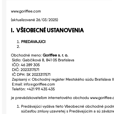
www.goriffee.com
(aktualizované 26/03/2025)
I. VŠEOBECNÉ USTANOVENIA
PREDÁVAJÚCI
Obchodné meno:
Goriffee s. r. o.
Sídlo: Gabčíková 8, 841 05 Bratislava
IČO: 46 289 305
DIČ: 2023317571
IČ DPH: SK 2023317571
Zapísaný v: Obchodný register Mestského súdu Bratislava III
E:mail: info@goriffee.com
Telefón: +421 911 435 435
je prevádzkovateľom internetového obchodu www.goriffee.c
Predávajúci vydáva tieto Všeobecné obchodné podmie
súčasťou zmluvy uzavretej s Predávajúcim a sú záväzn