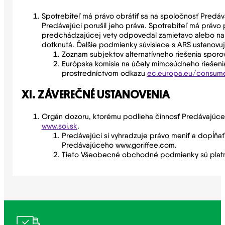
Spotrebiteľ má právo obrátiť sa na spoločnosť Predáv
Predávajúci porušil jeho práva. Spotrebiteľ má právo p
predchádzajúcej vety odpovedal zamietavo alebo na ň
dotknutá. Ďalšie podmienky súvisiace s ARS ustanovuje
Zoznam subjektov alternatívneho riešenia sporo
Európska komisia na účely mimosúdneho riešenia s
prostredníctvom odkazu
ec.europa.eu/consum
XI. ZÁVEREČNÉ USTANOVENIA
Orgán dozoru, ktorému podlieha činnosť Predávajúceho
www.soi.sk
.
Predávajúci si vyhradzuje právo meniť a dopĺň
Predávajúceho www.goriffee.com.
Tieto Všeobecné obchodné podmienky sú platn