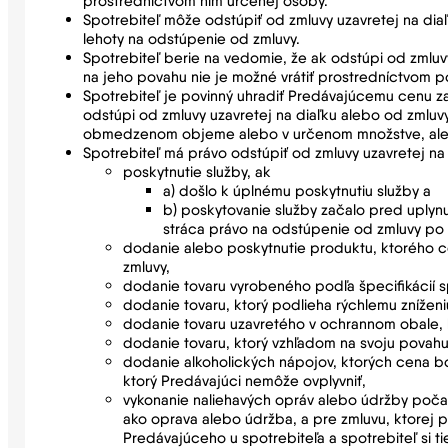
prostredníctvom ním určenej osoby.
Spotrebiteľ môže odstúpiť od zmluvy uzavretej na di
lehoty na odstúpenie od zmluvy.
Spotrebiteľ berie na vedomie, že ak odstúpi od zmluvy
na jeho povahu nie je možné vrátiť prostredníctvom p
Spotrebiteľ je povinný uhradiť Predávajúcemu cenu za
odstúpi od zmluvy uzavretej na diaľku alebo od zmluv
obmedzenom objeme alebo v určenom množstve, alebo d
Spotrebiteľ má právo odstúpiť od zmluvy uzavretej n
poskytnutie služby, ak
a) došlo k úplnému poskytnutiu služby a
b) poskytovanie služby začalo pred uplynu
stráca právo na odstúpenie od zmluvy po ú
dodanie alebo poskytnutie produktu, ktorého c
zmluvy,
dodanie tovaru vyrobeného podľa špecifikácií s
dodanie tovaru, ktorý podlieha rýchlemu zníženiu
dodanie tovaru uzavretého v ochrannom obale, k
dodanie tovaru, ktorý vzhľadom na svoju povah
dodanie alkoholických nápojov, ktorých cena bo
ktorý Predávajúci nemôže ovplyvniť,
vykonanie naliehavých opráv alebo údržby počas 
ako oprava alebo údržba, a pre zmluvu, ktorej
Predávajúceho u spotrebiteľa a spotrebiteľ si t