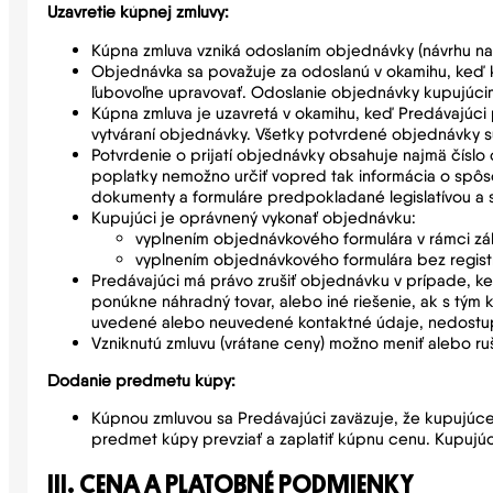
Uzavretie kúpnej zmluvy:
Kúpna zmluva vzniká odoslaním objednávky (návrhu na 
Objednávka sa považuje za odoslanú v okamihu, keď k
ľubovoľne upravovať. Odoslanie objednávky kupujúcim 
Kúpna zmluva je uzavretá v okamihu, keď Predávajúci 
vytváraní objednávky. Všetky potvrdené objednávky s
Potvrdenie o prijatí objednávky obsahuje najmä číslo 
poplatky nemožno určiť vopred tak informácia o spôs
dokumenty a formuláre predpokladané legislatívou a s
Kupujúci je oprávnený vykonať objednávku:
vyplnením objednávkového formulára v rámci zá
vyplnením objednávkového formulára bez regist
Predávajúci má právo zrušiť objednávku v prípade, k
ponúkne náhradný tovar, alebo iné riešenie, ak s tým
uvedené alebo neuvedené kontaktné údaje, nedostup
Vzniknutú zmluvu (vrátane ceny) možno meniť alebo ru
Dodanie predmetu kúpy:
Kúpnou zmluvou sa Predávajúci zaväzuje, že kupujúc
predmet kúpy prevziať a zaplatiť kúpnu cenu. Kupujúc
III. CENA A PLATOBNÉ PODMIENKY