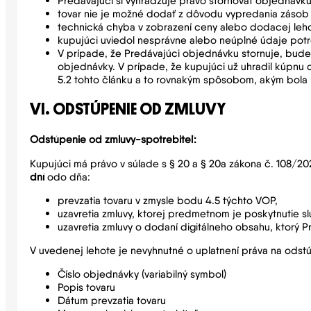
Predávajúci si vyhradzuje právo stornovať objednávk
tovar nie je možné dodať z dôvodu vypredania zásob
technická chyba v zobrazení ceny alebo dodacej leho
kupujúci uviedol nesprávne alebo neúplné údaje pot
V prípade, že Predávajúci objednávku stornuje, bude 
objednávky. V prípade, že kupujúci už uhradil kúpnu
5.2 tohto článku a to rovnakým spôsobom, akým bola 
VI. ODSTÚPENIE OD ZMLUVY
Odstúpenie od zmluvy-spotrebiteľ:
Kupujúci má právo v súlade s § 20 a § 20a zákona č. 108/20
dní
odo dňa:
prevzatia tovaru v zmysle bodu 4.5 týchto VOP,
uzavretia zmluvy, ktorej predmetnom je poskytnutie sl
uzavretia zmluvy o dodaní digitálneho obsahu, ktorý 
V uvedenej lehote je nevyhnutné o uplatnení práva na odst
Číslo objednávky (variabilný symbol)
Popis tovaru
Dátum prevzatia tovaru