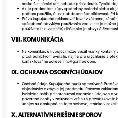
neskorším námietkam nebude prihliadnuté. Týmito doje
Ak je predmetom kúpy spotrebný materiál alebo ak je 
počtom použitia, či inak obdobne špecifikovaná. Pri 
Právo kupujúceho reklamovať tovar v zákonnej záručne
spôsobené obvyklým používaním veci a nie je možné ju
používate (nie vlastníte) dlhšie ako je obvyklá živo
VIII. KOMUNIKÁCIA
Na komunikáciu kupujúci môže využiť všetky kontakt
prostredníctvom e-mailu, najmä pre urýchlenie a efekt
kontaktovať na adrese info@goriffee.com.
IX. OCHRANA OSOBNÝCH ÚDAJOV
Osobné údaje Kupujúceho budú spracúvané Predávajúc
objednávky v zmysle jej predmetu. Právnym základom s
fyzických osôb pri spracúvaní osobných údajov a o 
poverené osoby v zmluvnom vzťahu s prevádzkovateľom
údajov sú dostupné na tejto webovej stránke v sekci
X. ALTERNATÍVNE RIEŠENIE SPOROV