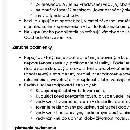
24 mesiacov. Ak je na Predávanej veci, jej obal
na použitý tovar 12 mesiacov (tovar označený ak
iná v prípade dohody.
Keď je kupujúcim spotrebiteľ, v rámci zákonnej záruč
s prihliadnutím k spresneniam v tomto Reklamačnom p
Na kupujúceho podnikateľa sa vzťahujú všeobecné us
Obchodného zákonníka.
Záručné podmienky
Kupujúci, ktorý nie je spotrebiteľom je povinný, a ku
neporušenosť zásielky, poškodenie zásielky). Pokiaľ
dopravcom škodový protokol a tento bez zbytočného o
(množstevný a sortimentný rozdiel, znehodnotenie to
reklamáciu zjavných vád – neúplnosti alebo vonkajšie
Padávajúci nezodpovedá za vady ak:
Kupujúci spôsobil vadu tovaru sám,
Kupujúci pred prevzatím tovaru o vade vedel, r
vady vznikli v záručnej dobe v dôsledku opot
tovar je reklamovaný po uplynutí záručnej doby, a
vady vznikli nesprávnym, nadmerným používaním
vady vzniknú po uplynutí doby životnosti tovaru.
Uplatnenie reklamácie