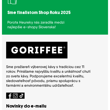
Sme finalistom Shop Roku 2025
Porota Heureky nás zaradila medzi
najlepšie e-shopy Slovenska!
Sme pražiareň výberovej kávy s tradíciou cez 11
rokov. Prinášame najvyššiu kvalitu a unikátnosť chutí
zo sveta kávy. Podporujeme excelentnú kvalitu,
sledovateľnosť pôvodu, priamu spoluprácu s
farmármi a environmentálnu udržateľnosť.
Novinky do e-mailu