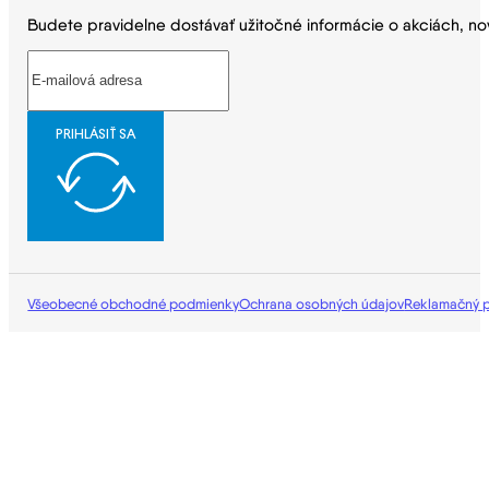
Budete pravidelne dostávať užitočné informácie o akciách, no
PRIHLÁSIŤ SA
Všeobecné obchodné podmienky
Ochrana osobných údajov
Reklamačný 