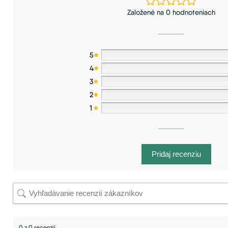
Založené na 0 hodnoteniach
5
4
3
2
1
Pridaj recenziu
0 z 0 recenzií