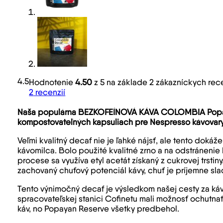
4.5
Hodnotenie
4.50
z 5 na základe
2
zákazníckych rece
2
recenzií
Naša populárna BEZKOFEÍNOVÁ KÁVA COLOMBIA Popaya
kompostovateľných kapsuliach pre Nespresso kávovar
Veľmi kvalitný decaf nie je ľahké nájsť, ale tento dok
kávomilca. Bolo použité kvalitné zrno a na odstránenie 
procese sa využíva etyl acetát získaný z cukrovej trsti
zachovaný chuťový potenciál kávy, chuť je príjemne sla
Tento výnimočný decaf je výsledkom našej cesty za k
spracovateľskej stanici Cofinetu mali možnosť ochutna
káv, no Popayan Reserve všetky predbehol.