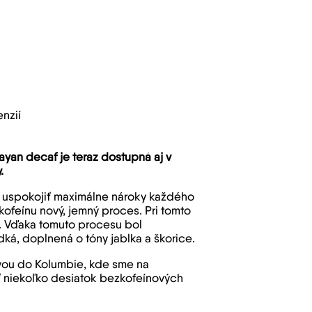
nzií
n decaf je teraz dostupná aj v
y.
áže uspokojiť maximálne nároky každého
kofeínu nový, jemný proces. Pri tomto
ny. Vďaka tomuto procesu bol
dká, doplnená o tóny jablka a škorice.
ávou do Kolumbie, kde sme na
ť niekoľko desiatok bezkofeínových