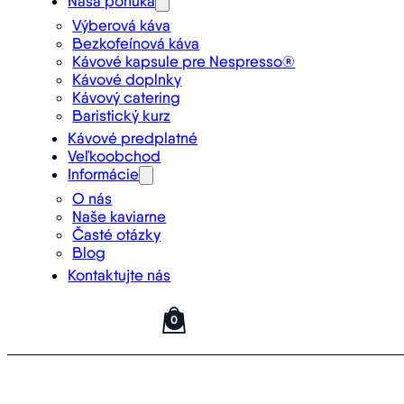
Naša ponuka
Výberová káva
Bezkofeínová káva
Kávové kapsule pre Nespresso®
Kávové doplnky
Kávový catering
Baristický kurz
Kávové predplatné
Veľkoobchod
Informácie
O nás
Naše kaviarne
Časté otázky
Blog
Kontaktujte nás
0