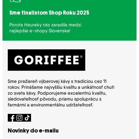
Sme finalistom Shop Roku 2025
Porota Heureky nás zaradila medzi
najlepšie e-shopy Slovenska!
Sme pražiareň výberovej kávy s tradíciou cez 11
rokov. Prinášame najvyššiu kvalitu a unikátnosť chutí
zo sveta kávy. Podporujeme excelentnú kvalitu,
sledovateľnosť pôvodu, priamu spoluprácu s
farmármi a environmentálnu udržateľnosť.
Novinky do e-mailu