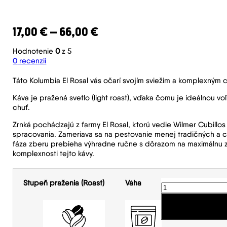
Price range: 17,00 € thro
17,00
€
–
66,00
€
Hodnotenie
0
z 5
0
recenzií
Táto Kolumbia El Rosal vás očarí svojím sviežim a komplexným 
Káva je pražená svetlo (light roast), vďaka čomu je ideálnou v
chuť.
Zrnká pochádzajú z farmy El Rosal, ktorú vedie Wilmer Cubill
spracovania. Zameriava sa na pestovanie menej tradičných a c
fáza zberu prebieha výhradne ručne s dôrazom na maximálnu zr
komplexnosti tejto kávy.
množstvo
Stupeň praženia (Roast)
Váha
Colombia
El
Rosal
Natural