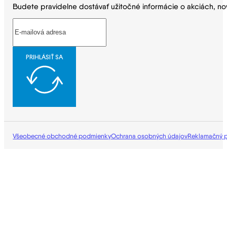
Budete pravidelne dostávať užitočné informácie o akciách, no
PRIHLÁSIŤ SA
Všeobecné obchodné podmienky
Ochrana osobných údajov
Reklamačný 