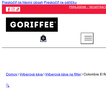
Preskočiť na hlavný obsah
Preskočiť na pätičku
PRIHLÁSENIE / REGISTRÁC
0
Domov
Výberová káva
Výberová káva na filter
Colombia El R
🔍