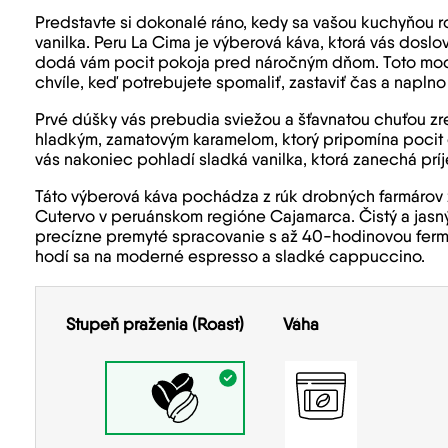
Predstavte si dokonalé ráno, kedy sa vašou kuchyňou r
vanilka. Peru La Cima je výberová káva, ktorá vás doslo
dodá vám pocit pokoja pred náročným dňom. Toto mod
chvíle, keď potrebujete spomaliť, zastaviť čas a naplno
Prvé dúšky vás prebudia sviežou a šťavnatou chuťou zrel
hladkým, zamatovým karamelom, ktorý pripomína pocit
vás nakoniec pohladí sladká vanilka, ktorá zanechá prí
Táto výberová káva pochádza z rúk drobných farmárov z
Cutervo v peruánskom regióne Cajamarca. Čistý a jasný 
precízne premyté spracovanie s až 40-hodinovou ferm
hodí sa na moderné espresso a sladké cappuccino.
Stupeň praženia (Roast)
Váha