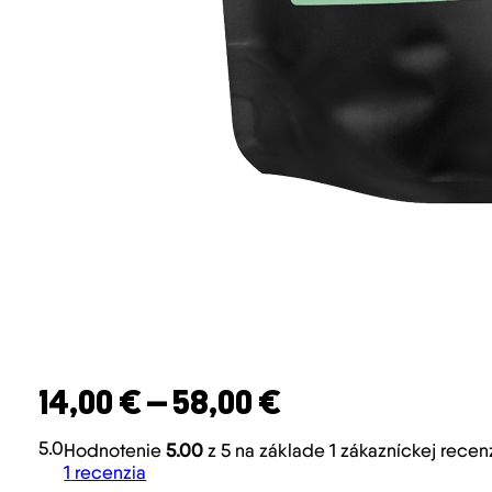
Price range: 1
14,00
€
–
58,00
€
5.0
Hodnotenie
5.00
z 5 na základe
1
zákazníckej recen
1
recenzia