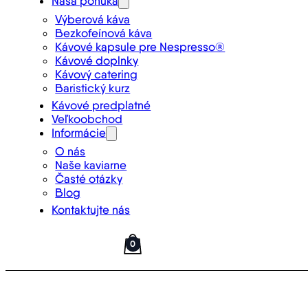
Naša ponuka
Výberová káva
Bezkofeínová káva
Kávové kapsule pre Nespresso®
Kávové doplnky
Kávový catering
Baristický kurz
Kávové predplatné
Veľkoobchod
Informácie
O nás
Naše kaviarne
Časté otázky
Blog
Kontaktujte nás
0