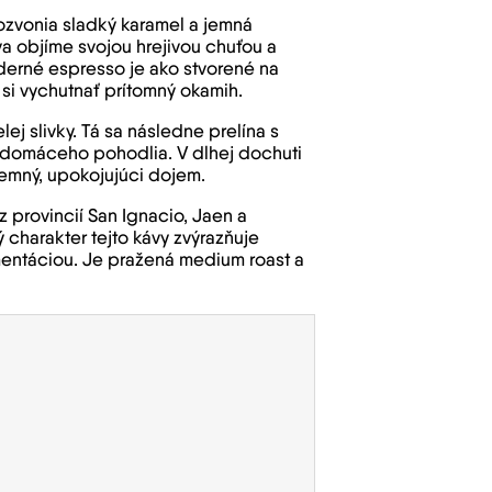
ozvonia sladký karamel a jemná
va objíme svojou hrejivou chuťou a
erné espresso je ako stvorené na
 si vychutnať prítomný okamih.
ej slivky. Tá sa následne prelína s
 domáceho pohodlia. V dlhej dochuti
jemný, upokojujúci dojem.
 provincií San Ignacio, Jaen a
charakter tejto kávy zvýrazňuje
entáciou. Je pražená medium roast a