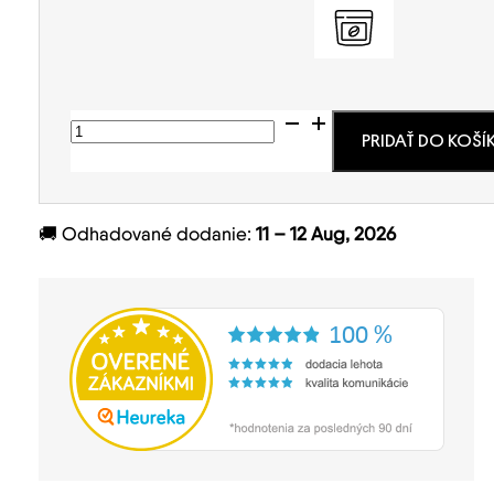
množstvo
Peru
PRIDAŤ DO KOŠÍ
La
Cima
Washed
🚚
Odhadované dodanie:
11 – 12 Aug, 2026