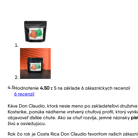
4.5
Hodnotenie
4.50
z 5 na základe
6
zákazníckych recenzií
6
recenzií
Káva Don Claudio, ktorá nesie meno po zakladateľovi družstva
Kostarike, ponúka nádherne vrstvený chuťový profil, ktorý vynik
objavovať ďalšie chute. Ako sa chuť rozvíja, jemné náznaky
pis
živú a osviežujúcu.
Rok čo rok je Costa Rica Don Claudio favoritom našich zákazní