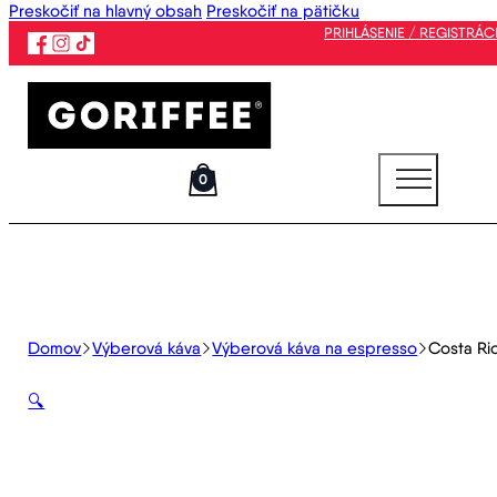
Preskočiť na hlavný obsah
Preskočiť na pätičku
PRIHLÁSENIE / REGISTRÁC
0
Domov
Výberová káva
Výberová káva na espresso
Costa Ri
🔍