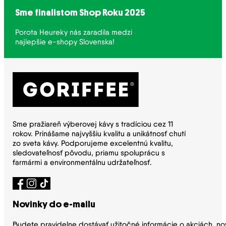
Sme finalistom Shop Roku 2025
Porota Heureky nás zaradila medzi
najlepšie e-shopy Slovenska!
Sme pražiareň výberovej kávy s tradíciou cez 11
rokov. Prinášame najvyššiu kvalitu a unikátnosť chutí
zo sveta kávy. Podporujeme excelentnú kvalitu,
sledovateľnosť pôvodu, priamu spoluprácu s
farmármi a environmentálnu udržateľnosť.
Novinky do e-mailu
Budete pravidelne dostávať užitočné informácie o akciách, no