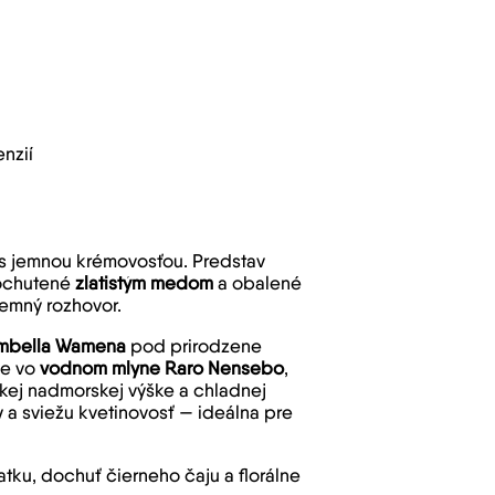
nzií
s jemnou krémovosťou. Predstav
dochutené
zlatistým medom
a obalené
jemný rozhovor.
ambella Wamena
pod prirodzene
je vo
vodnom mlyne Raro Nensebo
,
okej nadmorskej výške a chladnej
y a sviežu kvetinovosť — ideálna pre
tku, dochuť čierneho čaju a florálne