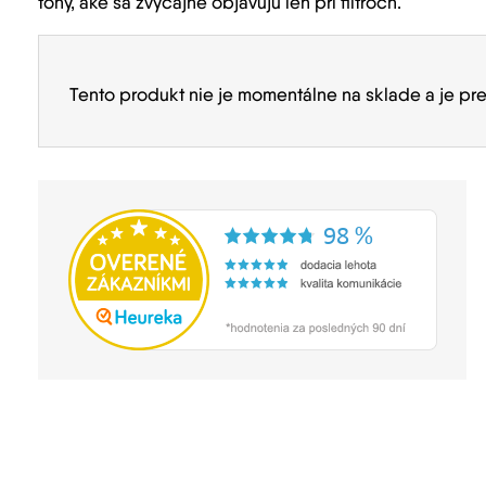
tóny, aké sa zvyčajne objavujú len pri filtroch.
Tento produkt nie je momentálne na sklade a je pr