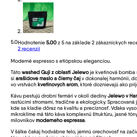
5.0
Hodnotenie
5.00
z 5 na základe
2
zákazníckych rece
2
recenzií
Moderné espresso s etiópskou eleganciou.
Táto
washed Guji z oblasti Jelewo
je kvetinová bomba 
si
arašidové maslo a čierny čaj
v dokonalej harmónii, 
vo vrstvách
kvetinových aróm
, ktoré doznievajú ako prí
Kávu pestujú drobní farmári v okolí dediny
Jelewo v H
rastúcimi stromami, tradične a ekologicky. Spracovaná 
kde sa kladie dôraz na kvalitu a precíznosť. Vďaka vys
mikroklíme má táto káva komplexnú štruktúru, jasné tón
milovníkov
moderného espressa
.
V šálke čakaj hodvábne telo, jemnú orechovosť na začia