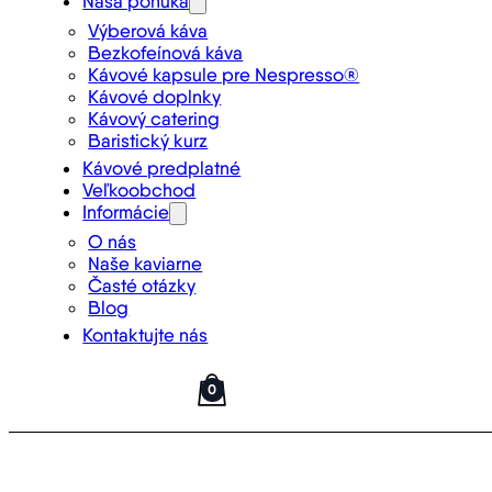
Naša ponuka
Výberová káva
Bezkofeínová káva
Kávové kapsule pre Nespresso®
Kávové doplnky
Kávový catering
Baristický kurz
Kávové predplatné
Veľkoobchod
Informácie
O nás
Naše kaviarne
Časté otázky
Blog
Kontaktujte nás
0