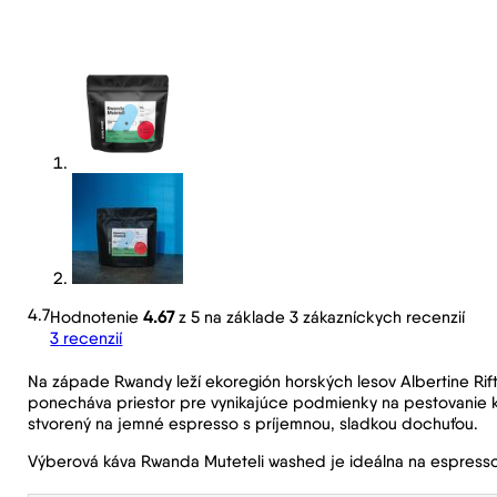
4.7
Hodnotenie
4.67
z 5 na základe
3
zákazníckych recenzií
3
recenzií
Na západe Rwandy leží ekoregión horských lesov Albertine Rift
ponecháva priestor pre vynikajúce podmienky na pestovanie ká
stvorený na jemné espresso s príjemnou, sladkou dochuťou.
Výberová káva
Rwanda Muteteli washed je ideálna na espress