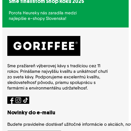
Sme finalistom Shop Roku 2025
Porota Heureky nás zaradila medzi
najlepšie e-shopy Slovenska!
Sme pražiareň výberovej kávy s tradíciou cez 11
rokov. Prinášame najvyššiu kvalitu a unikátnosť chutí
zo sveta kávy. Podporujeme excelentnú kvalitu,
sledovateľnosť pôvodu, priamu spoluprácu s
farmármi a environmentálnu udržateľnosť.
Novinky do e-mailu
Budete pravidelne dostávať užitočné informácie o akciách, no