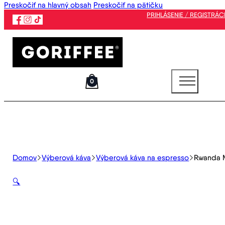
Preskočiť na hlavný obsah
Preskočiť na pätičku
PRIHLÁSENIE / REGISTRÁC
0
Domov
Výberová káva
Výberová káva na espresso
Rwanda M
🔍