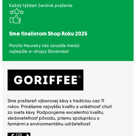
Každý týždeň čerstvé praženie
Sme finalistom Shop Roku 2025
Porota Heureky nás zaradila medzi
najlepšie e-shopy Slovenska!
Sme pražiareň výberovej kávy s tradíciou cez 11
rokov. Prinášame najvyššiu kvalitu a unikátnosť chutí
zo sveta kávy. Podporujeme excelentnú kvalitu,
sledovateľnosť pôvodu, priamu spoluprácu s
farmármi a environmentálnu udržateľnosť.