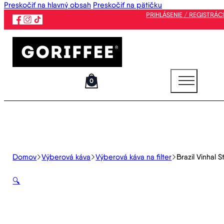
Preskočiť na hlavný obsah
Preskočiť na pätičku
PRIHLÁSENIE / REGISTRÁC
0
Domov
Výberová káva
Výberová káva na filter
Brazil Vinhal 
🔍