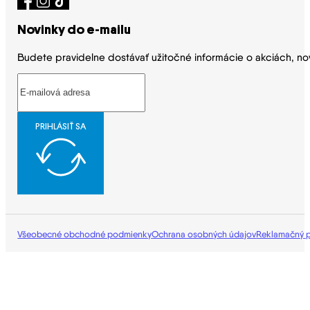
Novinky do e-mailu
Budete pravidelne dostávať užitočné informácie o akciách, no
PRIHLÁSIŤ SA
Všeobecné obchodné podmienky
Ochrana osobných údajov
Reklamačný 