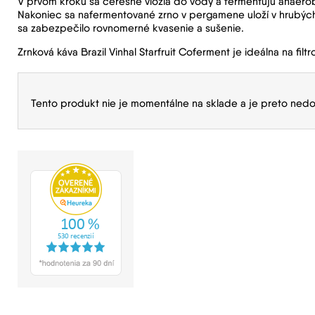
V prvom kroku sa čerešňe vložia do vody a fermentujú anaeró
Nakoniec sa nafermentované zrno v pergamene uloží v hrubých v
sa zabezpečilo rovnomerné kvasenie a sušenie.
Zrnková káva Brazil Vinhal Starfruit Coferment je ideálna na filt
Tento produkt nie je momentálne na sklade a je preto nedo