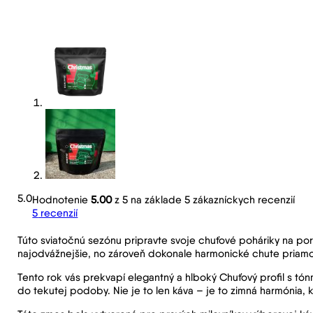
5.0
Hodnotenie
5.00
z 5 na základe
5
zákazníckych recenzií
5
recenzií
Túto sviatočnú sezónu pripravte svoje chuťové poháriky na por
najodvážnejšie, no zároveň dokonale harmonické chute priamo 
Tento rok vás prekvapí elegantný a hlboký Chuťový profil s tón
do tekutej podoby. Nie je to len káva – je to zimná harmónia