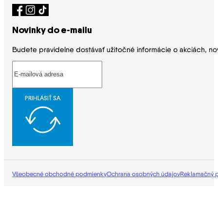
Novinky do e-mailu
Budete pravidelne dostávať užitočné informácie o akciách, no
PRIHLÁSIŤ SA
Všeobecné obchodné podmienky
Ochrana osobných údajov
Reklamačný 