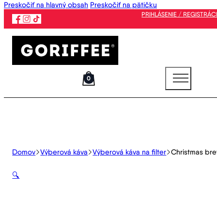
Preskočiť na hlavný obsah
Preskočiť na pätičku
PRIHLÁSENIE / REGISTRÁC
0
Domov
Výberová káva
Výberová káva na filter
Christmas br
🔍