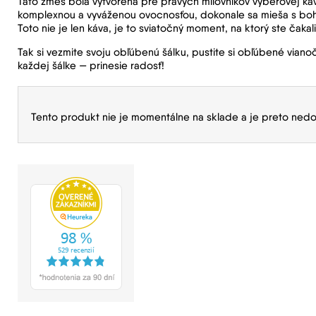
Táto zmes bola vytvorená pre pravých milovníkov výberovej káv
komplexnou a vyváženou ovocnosťou, dokonale sa mieša s bohatý
Toto nie je len káva, je to sviatočný moment, na ktorý ste čakali
Tak si vezmite svoju obľúbenú šálku, pustite si obľúbené viano
každej šálke — prinesie radosť!
Tento produkt nie je momentálne na sklade a je preto nedo