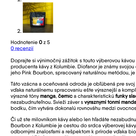
Hodnotenie
0
z 5
0
recenzií
Doprajte si výnimočný zážitok s touto výberovou kávo
producenta kávy z Kolumbie. Diofanor je známy svojou 
jeho Pink Bourbon, spracovaný naturálnou metódou, j
Táto vzácna a oceňovaná odroda je obľúbená pre svoj je
vďaka naturálnemu spracovaniu ešte výraznejší a komp
výrazné tóny
manga
,
černíc
a charakteristickú
funky sl
nezabudnuteľnou. Svieži záver s
výraznými tónmi manda
bodku, čím vytvára dokonalú rovnováhu medzi ovocnos
Či už ste milovníkom kávy alebo len hľadáte nezabudnut
Bourbon z Kolumbie je cestou do srdca výberovej kávy
odbornými znalosťami a rešpektom k prírode vďaka bi