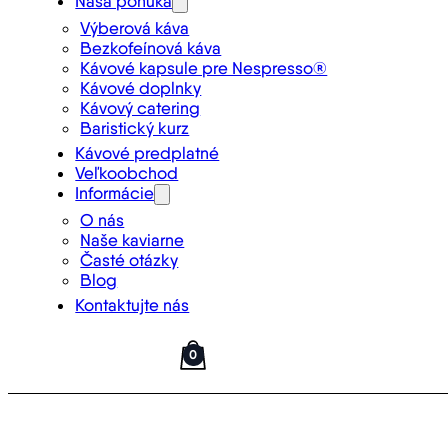
Naša ponuka
Výberová káva
Bezkofeínová káva
Kávové kapsule pre Nespresso®
Kávové doplnky
Kávový catering
Baristický kurz
Kávové predplatné
Veľkoobchod
Informácie
O nás
Naše kaviarne
Časté otázky
Blog
Kontaktujte nás
0