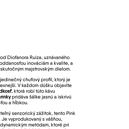
u od Diofanora Ruiza, uznávaného
oddanosťou inováciám a kvalite, a
e skutočným majstrovským dielom.
dinečný chuťový profil, ktorý je
lexnejší. V každom dúšku objavíte
adkosť
, ktorá robí túto kávu
rínky
pridáva šálke jasnú a iskrivú
ťou a hĺbkou.
eľný senzorický zážitok, tento Pink
. Je vyprodukovaný s vášňou,
odynamickým metódam, ktoré pri