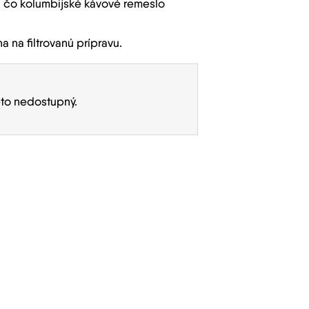
u, čo kolumbijské kávové remeslo
 na filtrovanú prípravu.
eto nedostupný.