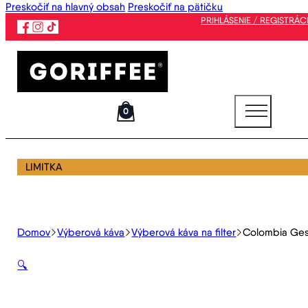
Preskočiť na hlavný obsah
Preskočiť na pätičku
PRIHLÁSENIE / REGISTRÁC
0
LIMITKA
Domov
Výberová káva
Výberová káva na filter
Colombia Ges
🔍