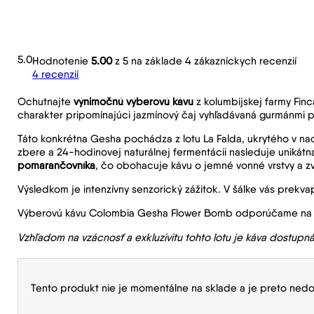
5.0
Hodnotenie
5.00
z 5 na základe
4
zákazníckych recenzií
4
recenzií
Ochutnajte
výnimočnú výberovú kávu
z kolumbijskej farmy Fin
charakter pripomínajúci jazmínový čaj vyhľadávaná gurmánmi 
Táto konkrétna Gesha pochádza z lotu La Falda, ukrytého v na
zbere a 24-hodinovej naturálnej fermentácii nasleduje unikátna
pomarančovníka
, čo obohacuje kávu o jemné vonné vrstvy a zv
Výsledkom je intenzívny senzorický zážitok. V šálke vás prekvap
Výberovú kávu Colombia Gesha Flower Bomb odporúčame na f
Vzhľadom na vzácnosť a exkluzivitu tohto lotu je káva dostupn
Tento produkt nie je momentálne na sklade a je preto nedo