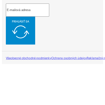
PRIHLÁSIŤ SA
Všeobecné obchodné podmienky
Ochrana osobných údajov
Reklamačný 