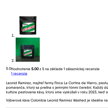
5.0
Hodnotenie
5.00
z 5 na základe
1
zákazníckej recenzie
1
recenzia
Leonid Ramirez, majiteľ farmy Finca La Cortina de Hierro, pes
pomaranča, ktorý sa prelína s jemnými tónmi čerešní. Každý dú
kultúre pestovania kávy, ktorú sme vyskúšali v roku 2023, keď 
Výberová káva Colombia Leonid Ramirez Washed je ideálna na f