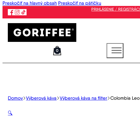
Preskočiť na hlavný obsah
Preskočiť na pätičku
PRIHLÁSENIE / REGISTRÁC
0
Domov
Výberová káva
Výberová káva na filter
Colombia Leo
🔍