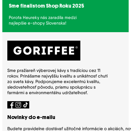
Sme finalistom Shop Roku 2025
Porota Heureky nás zaradila medzi
najlepšie e-shopy Slovenska!
Sme pražiareň výberovej kávy s tradíciou cez 11
rokov. Prinášame najvyššiu kvalitu a unikátnosť chutí
zo sveta kávy. Podporujeme excelentnú kvalitu,
sledovateľnosť pôvodu, priamu spoluprácu s
farmármi a environmentálnu udržateľnosť.
Novinky do e-mailu
Budete pravidelne dostávať užitočné informácie o akciách, no