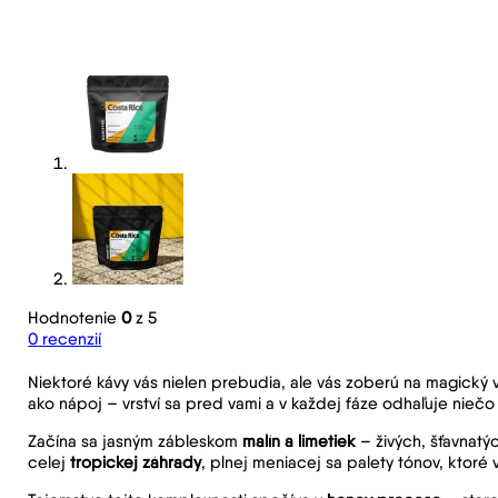
Hodnotenie
0
z 5
0
recenzií
Niektoré kávy vás nielen prebudia, ale vás zoberú na magický 
ako nápoj – vrství sa pred vami a v každej fáze odhaľuje nieč
Začína sa jasným zábleskom
malín a limetiek
– živých, šťavnatý
celej
tropickej záhrady
, plnej meniacej sa palety tónov, ktor