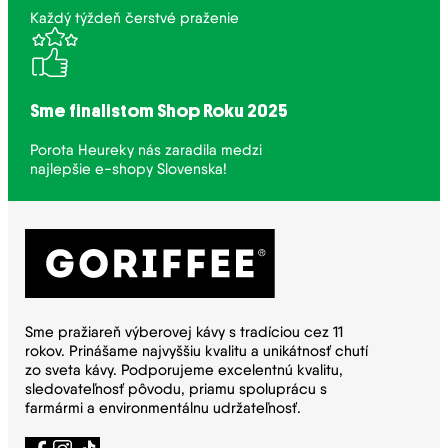
Každý týždeň čerstvé praženie
Sme finalistom Shop Roku 2025
Porota Heureky nás zaradila medzi
najlepšie e-shopy Slovenska!
Sme pražiareň výberovej kávy s tradíciou cez 11
rokov. Prinášame najvyššiu kvalitu a unikátnosť chutí
zo sveta kávy. Podporujeme excelentnú kvalitu,
sledovateľnosť pôvodu, priamu spoluprácu s
farmármi a environmentálnu udržateľnosť.