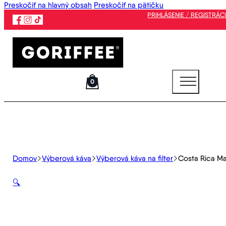
Preskočiť na hlavný obsah
Preskočiť na pätičku
PRIHLÁSENIE / REGISTRÁC
0
Domov
Výberová káva
Výberová káva na filter
Costa Rica M
🔍