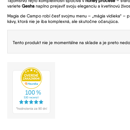
Tajomstvo tejto komplexnosti spočíva v
honey procese
– staro
variete
Gesha
naplno prejaviť svoju eleganciu a kvetinovú živos
Magia de Campo robí česť svojmu menu – „mágia vidieka“ – pr
kávy, ktorá nie je iba komplexná, ale skutočne očarujúca.
Tento produkt nie je momentálne na sklade a je preto nedo