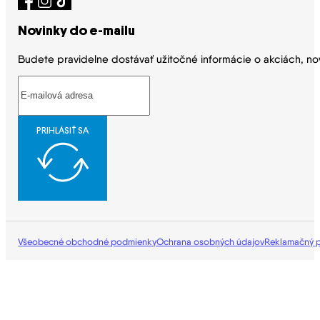
Novinky do e-mailu
Budete pravidelne dostávať užitočné informácie o akciách, no
PRIHLÁSIŤ SA
Všeobecné obchodné podmienky
Ochrana osobných údajov
Reklamačný 