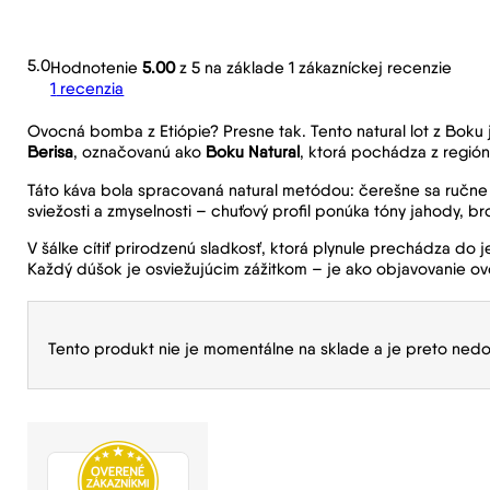
5.0
Hodnotenie
5.00
z 5 na základe
1
zákazníckej recenzie
1
recenzia
Ovocná bomba z Etiópie? Presne tak. Tento natural lot z Boku 
Berisa
, označovanú ako
Boku Natural
, ktorá pochádza z región
Táto káva bola spracovaná natural metódou: čerešne sa ručne z
sviežosti a zmyselnosti – chuťový profil ponúka tóny jahody,
V šálke cítiť prirodzenú sladkosť, ktorá plynule prechádza do 
Každý dúšok je osviežujúcim zážitkom – je ako objavovanie ov
Tento produkt nie je momentálne na sklade a je preto nedo