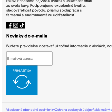
rokov. Prinášame najvyššiu kvalitu a unikátnosť chutí
zo sveta kávy. Podporujeme excelentnú kvalitu,
sledovateľnosť pôvodu, priamu spoluprácu s
farmármi a environmentálnu udržateľnosť.
Novinky do e-mailu
Budete pravidelne dostávať užitočné informácie o akciách, no
PRIHLÁSIŤ SA
Všeobecné obchodné podmienky
Ochrana osobných údajov
Reklamačný 