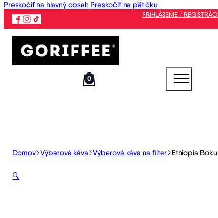
Preskočiť na hlavný obsah
Preskočiť na pätičku
PRIHLÁSENIE / REGISTRÁC
0
Domov
Výberová káva
Výberová káva na filter
Ethiopia Boku
🔍