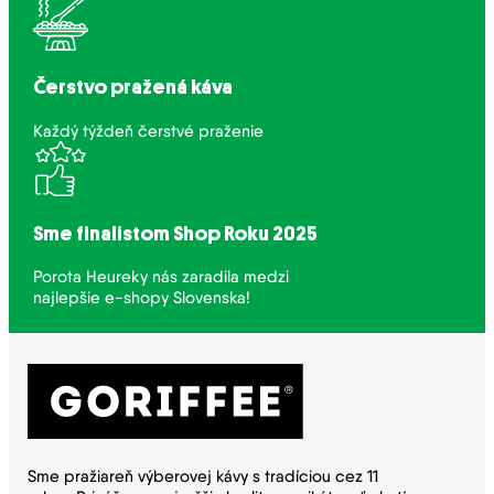
Čerstvo pražená káva
Každý týždeň čerstvé praženie
Sme finalistom Shop Roku 2025
Porota Heureky nás zaradila medzi
najlepšie e-shopy Slovenska!
Sme pražiareň výberovej kávy s tradíciou cez 11