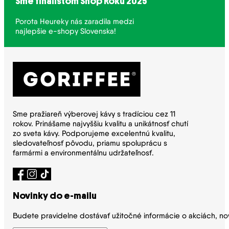
Sme finalistom Shop Roku 2025
Porota Heureky nás zaradila medzi
najlepšie e-shopy Slovenska!
Sme pražiareň výberovej kávy s tradíciou cez 11
rokov. Prinášame najvyššiu kvalitu a unikátnosť chutí
zo sveta kávy. Podporujeme excelentnú kvalitu,
sledovateľnosť pôvodu, priamu spoluprácu s
farmármi a environmentálnu udržateľnosť.
Novinky do e-mailu
Budete pravidelne dostávať užitočné informácie o akciách, no