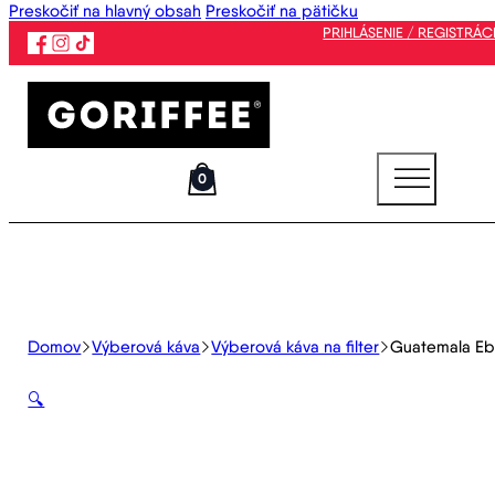
Preskočiť na hlavný obsah
Preskočiť na pätičku
PRIHLÁSENIE / REGISTRÁC
0
Domov
Výberová káva
Výberová káva na filter
Guatemala Eb
🔍