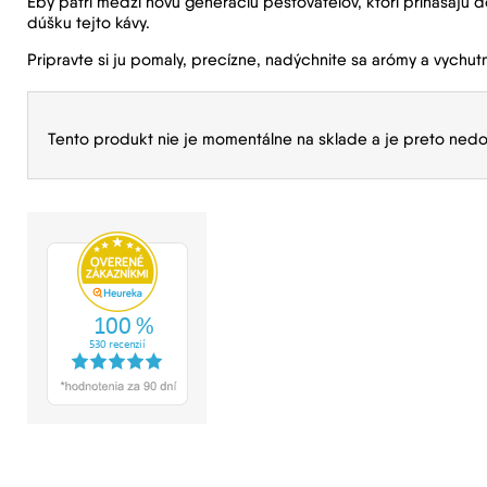
Eby patrí medzi novú generáciu pestovateľov, ktorí prinášajú 
dúšku tejto kávy.
Pripravte si ju pomaly, precízne, nadýchnite sa arómy a vychut
Tento produkt nie je momentálne na sklade a je preto nedo