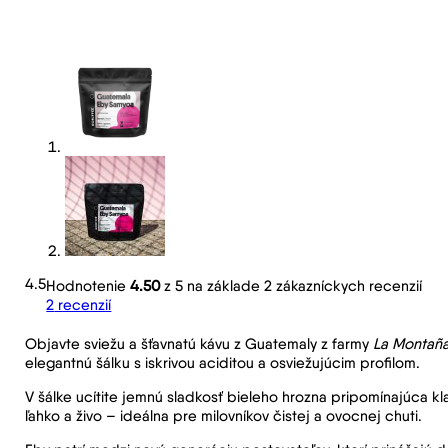
4.5
Hodnotenie
4.50
z 5 na základe
2
zákazníckych recenzií
2
recenzií
Objavte sviežu a šťavnatú kávu z Guatemaly z farmy
La Montañ
elegantnú šálku s iskrivou aciditou a osviežujúcim profilom.
V šálke ucítite jemnú sladkosť bieleho hrozna pripomínajúca kl
ľahko a živo – ideálna pre milovníkov čistej a ovocnej chuti.