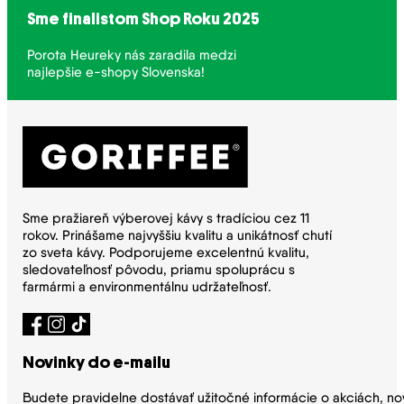
Sme finalistom Shop Roku 2025
Porota Heureky nás zaradila medzi
najlepšie e-shopy Slovenska!
Sme pražiareň výberovej kávy s tradíciou cez 11
rokov. Prinášame najvyššiu kvalitu a unikátnosť chutí
zo sveta kávy. Podporujeme excelentnú kvalitu,
sledovateľnosť pôvodu, priamu spoluprácu s
farmármi a environmentálnu udržateľnosť.
Novinky do e-mailu
Budete pravidelne dostávať užitočné informácie o akciách, no