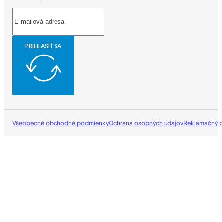
PRIHLÁSIŤ SA
Všeobecné obchodné podmienky
Ochrana osobných údajov
Reklamačný 