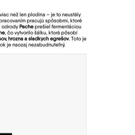
viac než len plodina – je to neustály
 spracovaním pracujú spôsobmi, ktoré
 z odrody
Pache
prešiel fermentáciou
ne
, čo vytvorilo šálku, ktorá pôsobí
usov, hrozna a sladkých egrešov
. Toto je
dok je naozaj nezabudnuteľný.