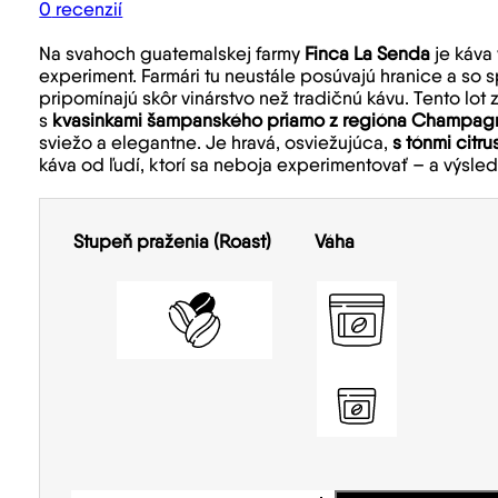
0
recenzií
Na svahoch guatemalskej farmy
Finca La Senda
je káva 
experiment. Farmári tu neustále posúvajú hranice a so
pripomínajú skôr vinárstvo než tradičnú kávu. Tento lot
s
kvasinkami šampanského priamo z regióna Champag
sviežo a elegantne. Je hravá, osviežujúca,
s tónmi citr
káva od ľudí, ktorí sa neboja experimentovať – a výsle
Stupeň praženia (Roast)
Váha