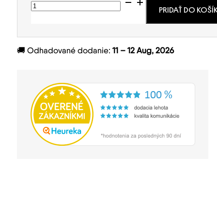
množstvo
Guatemala
PRIDAŤ DO KOŠÍ
Finca
La
Senda
Champagne
🚚
Odhadované dodanie:
11 – 12 Aug, 2026
Yeast