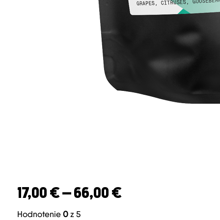
Price range: 17
17,00
€
–
66,00
€
Hodnotenie
0
z 5