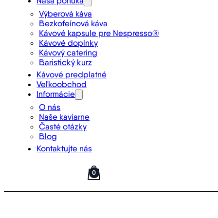
Naša ponuka
Výberová káva
Bezkofeínová káva
Kávové kapsule pre Nespresso®
Kávové doplnky
Kávový catering
Baristický kurz
Kávové predplatné
Veľkoobchod
Informácie
O nás
Naše kaviarne
Časté otázky
Blog
Kontaktujte nás
0