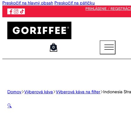
Preskočiť na hlavný obsah
Preskočiť na pätičku
PRIHLÁSENIE / REGISTRÁC
0
Domov
Výberová káva
Výberová káva na filter
Indonesia Str
🔍