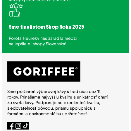
Sme finalistom Shop Roku 2025
Porota Heureky nás zaradila medzi
najlepšie e-shopy Slovenska!
Sme pražiareň výberovej kávy s tradíciou cez 11
rokov. Prinášame najvyššiu kvalitu a unikátnosť chutí
zo sveta kávy. Podporujeme excelentnú kvalitu,
sledovateľnosť pôvodu, priamu spoluprácu s
farmármi a environmentálnu udržateľnosť.