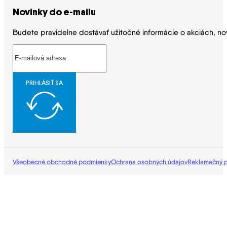
Novinky do e-mailu
Budete pravidelne dostávať užitočné informácie o akciách, no
PRIHLÁSIŤ SA
Všeobecné obchodné podmienky
Ochrana osobných údajov
Reklamačný 