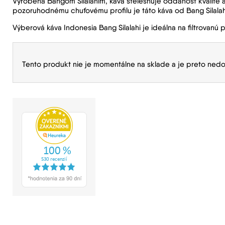
Vyrobená Bangom Silalahim, káva stelesňuje oddanosť kvalite a
pozoruhodnému chuťovému profilu je táto káva od Bang Silalah
Výberová káva Indonesia Bang Silalahi je ideálna na filtrovanú p
Tento produkt nie je momentálne na sklade a je preto nedo