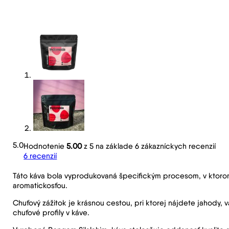
5.0
Hodnotenie
5.00
z 5 na základe
6
zákazníckych recenzií
6
recenzií
Táto káva bola vyprodukovaná špecifickým procesom, v ktorom v
aromatickosťou.
Chuťový zážitok je krásnou cestou, pri ktorej nájdete jahody, va
chuťové profily v káve.