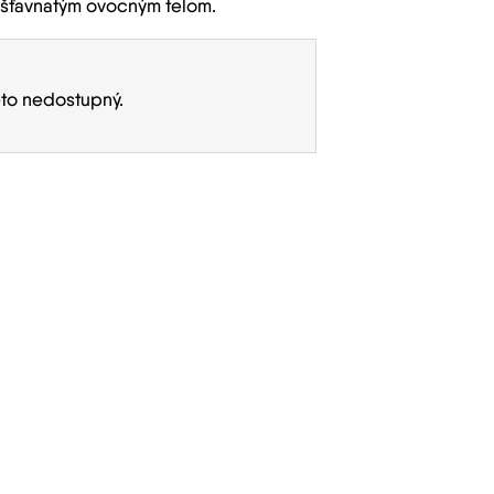
a šťavnatým ovocným telom.
eto nedostupný.