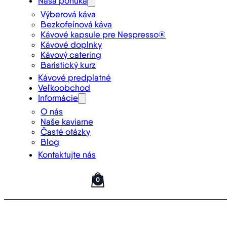
Naša ponuka
Výberová káva
Bezkofeínová káva
Kávové kapsule pre Nespresso®
Kávové doplnky
Kávový catering
Baristický kurz
Kávové predplatné
Veľkoobchod
Informácie
O nás
Naše kaviarne
Časté otázky
Blog
Kontaktujte nás
0