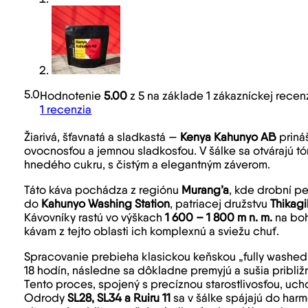
5.0
Hodnotenie
5.00
z 5 na základe
1
zákazníckej recen
1
recenzia
Žiarivá, šťavnatá a sladkastá —
Kenya Kahunyo AB
priná
ovocnosťou a jemnou sladkosťou. V šálke sa otvárajú t
hnedého cukru, s čistým a elegantným záverom.
Táto káva pochádza z regiónu
Murang’a
, kde drobní p
do
Kahunyo Washing Station
, patriacej družstvu
Thikagi
Kávovníky rastú vo výškach
1 600 – 1 800 m n. m.
na boh
kávam z tejto oblasti ich komplexnú a sviežu chuť.
Spracovanie prebieha klasickou keňskou „fully washed
18 hodín, následne sa dôkladne premyjú a sušia približ
Tento proces, spojený s precíznou starostlivosťou, ucho
Odrody
SL28, SL34 a Ruiru 11
sa v šálke spájajú do har