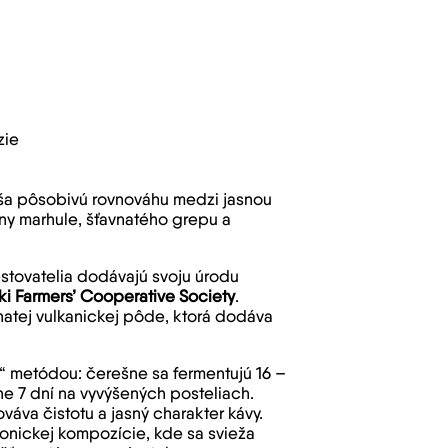
zie
ša pôsobivú rovnováhu medzi jasnou
óny marhule, šťavnatého grepu a
estovatelia dodávajú svoju úrodu
ki Farmers’ Cooperative Society
.
atej vulkanickej pôde, ktorá dodáva
“ metódou: čerešne sa fermentujú 16 –
ne 7 dní na vyvýšených posteliach.
váva čistotu a jasný charakter kávy.
monickej kompozície, kde sa svieža