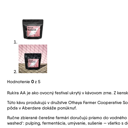
Hodnotenie
0
z 5
Rukira AA je ako ovocný festival ukrytý v kávovom zrne. Z kens
Túto kávu produkujú v družstve Othaya Farmer Cooperative Soci
pôda v Aberdare dokáže ponúknuť.
Ručne zbierané čerešne farmári doručujú priamo do vodného ml
washed‘: pulping, fermentácia, umývanie, sušenie — všetko s dô