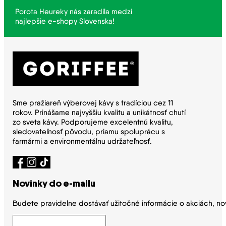
Porota Heureky nás zaradila medzi
najlepšie e-shopy Slovenska!
Sme pražiareň výberovej kávy s tradíciou cez 11
rokov. Prinášame najvyššiu kvalitu a unikátnosť chutí
zo sveta kávy. Podporujeme excelentnú kvalitu,
sledovateľnosť pôvodu, priamu spoluprácu s
farmármi a environmentálnu udržateľnosť.
Novinky do e-mailu
Budete pravidelne dostávať užitočné informácie o akciách, no