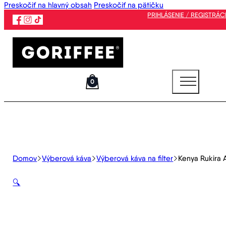
Preskočiť na hlavný obsah
Preskočiť na pätičku
PRIHLÁSENIE / REGISTRÁC
0
Domov
Výberová káva
Výberová káva na filter
Kenya Rukira
🔍