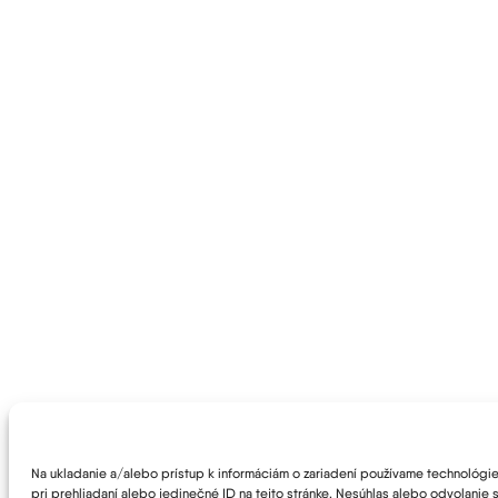
Na ukladanie a/alebo prístup k informáciám o zariadení používame technológie 
pri prehliadaní alebo jedinečné ID na tejto stránke. Nesúhlas alebo odvolanie s