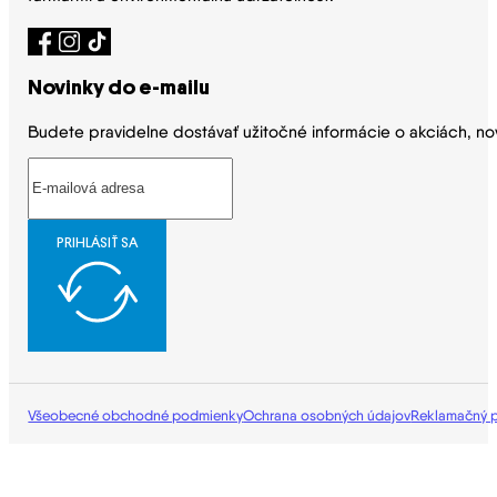
Novinky do e-mailu
Budete pravidelne dostávať užitočné informácie o akciách, no
PRIHLÁSIŤ SA
Všeobecné obchodné podmienky
Ochrana osobných údajov
Reklamačný 