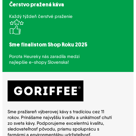
Čerstvo pražená káva
Každý týždeň čerstvé praženie
Sme finalistom Shop Roku 2025
Porota Heureky nás zaradila medzi
najlepšie e-shopy Slovenska!
Sme pražiareň výberovej kávy s tradíciou cez 11
rokov. Prinášame najvyššiu kvalitu a unikátnosť chutí
zo sveta kávy. Podporujeme excelentnú kvalitu,
sledovateľnosť pôvodu, priamu spoluprácu s
farmármi a environmentálnu udržateľnosť.