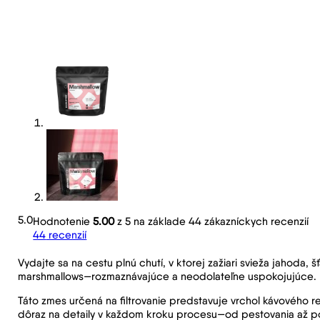
5.0
Hodnotenie
5.00
z 5 na základe
44
zákazníckych recenzií
44
recenzií
Vydajte sa na cestu plnú chutí, v ktorej zažiari svieža jahoda
marshmallows—rozmaznávajúce a neodolateľne uspokojujúce.
Táto zmes určená na filtrovanie predstavuje vrchol kávového r
dôraz na detaily v každom kroku procesu—od pestovania až po 