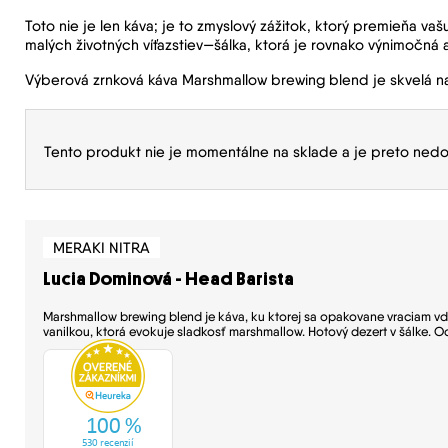
Toto nie je len káva; je to zmyslový zážitok, ktorý premieňa va
malých životných víťazstiev—šálka, ktorá je rovnako výnimočná 
Výberová zrnková káva Marshmallow brewing blend je skvelá na fi
Tento produkt nie je momentálne na sklade a je preto nedo
MERAKI NITRA
Lucia Dominová - Head Barista
Marshmallow brewing blend je káva, ku ktorej sa opakovane vraciam vď
vanilkou, ktorá evokuje sladkosť marshmallow. Hotový dezert v šálke. 