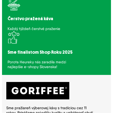
Čerstvo pražená káva
Každý týždeň čerstvé praženie
Sme finalistom Shop Roku 2025
Porota Heureky nás zaradila medzi
najlepšie e-shopy Slovenska!
Sme pražiareň výberovej kávy s tradíciou cez 11
rokov. Prinášame najvyššiu kvalitu a unikátnosť chutí