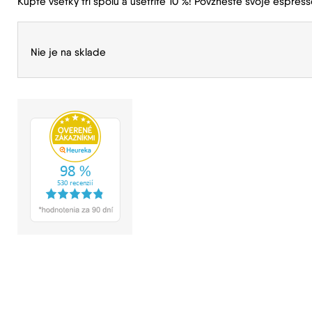
Kúpte všetky tri spolu a ušetrite 10 %! Povzneste svoje espres
Nie je na sklade