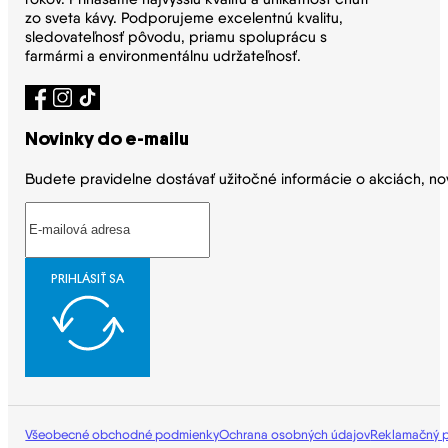
zo sveta kávy. Podporujeme excelentnú kvalitu,
sledovateľnosť pôvodu, priamu spoluprácu s
farmármi a environmentálnu udržateľnosť.
Novinky do e-mailu
Budete pravidelne dostávať užitočné informácie o akciách, no
PRIHLÁSIŤ SA
Všeobecné obchodné podmienky
Ochrana osobných údajov
Reklamačný 