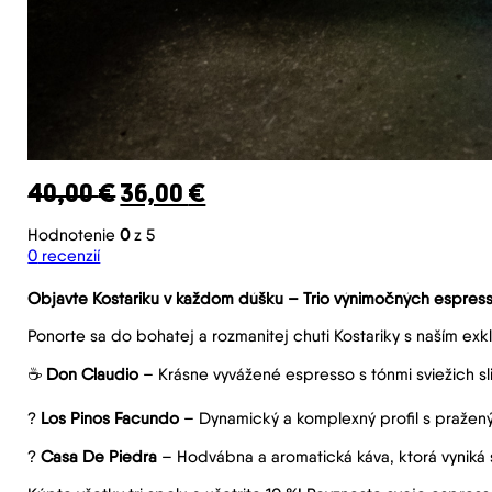
Pôvodná cena bola: 40,00 €.
Aktuálna cena je: 36,00 €
40,00
€
36,00
€
Hodnotenie
0
z 5
0
recenzií
Objavte Kostariku v každom dúšku – Trio výnimočných espres
Ponorte sa do bohatej a rozmanitej chuti Kostariky s naším ex
☕
Don Claudio
– Krásne vyvážené espresso s tónmi sviežich sli
?
Los Pinos Facundo
– Dynamický a komplexný profil s praženým
?
Casa De Piedra
– Hodvábna a aromatická káva, ktorá vyniká 