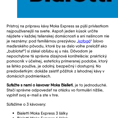
Prístroj na prípravu kávy Moka Express sa pýši prívlastkom
najpoužívanejší na svete. Aspoň jeden kúsok určite
nájdete v každej talianskej domácnosti a ani našincom nie
je neznámy: pod familiárnou prezývkou „
koťogó
“ (slovo
maďarského pôvodu, ktoré by sa dalo voľne preložiť ako
„bublotať“) si získal obľubu aj u nás. Dôvodom je
nepochybne tá správna dizajnová konštelácia: praktický
pomocník v účelnej, esteticky primeranej podobe, ktorý
sa ľahko používa, je odolný, bezpečný i dostupný. No
predovšetkým: dokáže zaistiť pôžitok z lahodnej kávy v
domácich podmienkach.
Súťažte s nami o kávovar Moka Bialleti
, je to jednoduché.
Stačí správne odpovedať na otázku vo formulári nižšie,
vyplniť svoj e-mail a ste v hre.
Súťažíme o 3 kávovary:
Bialetti Moka Express 3 šálky