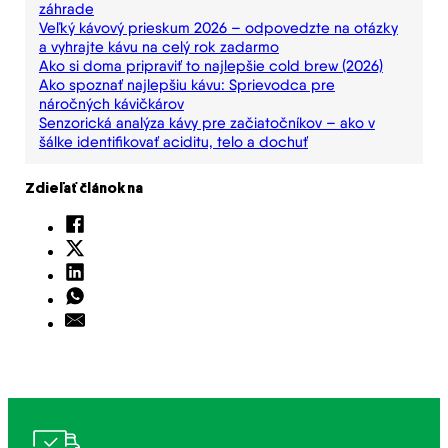
záhrade
Veľký kávový prieskum 2026 – odpovedzte na otázky
a vyhrajte kávu na celý rok zadarmo
Ako si doma pripraviť to najlepšie cold brew (2026)
Ako spoznať najlepšiu kávu: Sprievodca pre
náročných kávičkárov
Senzorická analýza kávy pre začiatočníkov – ako v
šálke identifikovať aciditu, telo a dochuť
Zdieľať článok na