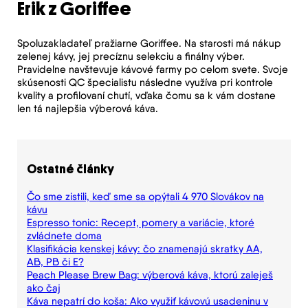
Erik z Goriffee
Spoluzakladateľ pražiarne Goriffee. Na starosti má nákup
zelenej kávy, jej precíznu selekciu a finálny výber.
Pravidelne navštevuje kávové farmy po celom svete. Svoje
skúsenosti QC špecialistu následne využíva pri kontrole
kvality a profilovaní chutí, vďaka čomu sa k vám dostane
len tá najlepšia výberová káva.
Ostatné články
Čo sme zistili, keď sme sa opýtali 4 970 Slovákov na
kávu
Espresso tonic: Recept, pomery a variácie, ktoré
zvládnete doma
Klasifikácia kenskej kávy: čo znamenajú skratky AA,
AB, PB či E?
Peach Please Brew Bag: výberová káva, ktorú zaleješ
ako čaj
Káva nepatrí do koša: Ako využiť kávovú usadeninu v