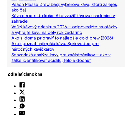
Peach Please Brew Bag: výberová káva, ktorú zaleješ
ako čaj
Káva nepatrí do koša: Ako využiť kávovú usadeninu v
záhrade
Veľký kávový prieskum 2026 – odpovedzte na otázky
a vyhrajte kávu na celý rok zadarmo
Ako si doma pripraviť to najlepšie cold brew (2026)
Ako spoznať najlepšiu kávu: Sprievodca pre
náročných kávičkárov
Senzorická analýza kávy pre začiatočníkov – ako v
šálke identifikovať aciditu, telo a dochuť
Zdieľať článok na