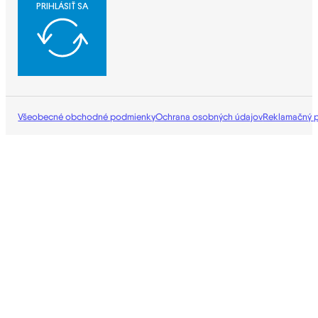
PRIHLÁSIŤ SA
Všeobecné obchodné podmienky
Ochrana osobných údajov
Reklamačný 