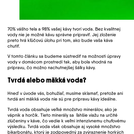
70% vášho tela a 98% vašej kávy tvorí voda. Bez kvalitnej
vody nie je možné kávu správne pripraviť. Jej zloženie
preto hrá kľúčovú úlohu pri tom, ako bude vaša káva
chutiť.
V tomto článku sa budeme sústrediť na možnosti úpravy
vody v domácom prostredí tak, aby bola vhodná na
prípravu, čo možno nachutnejšej šálky kávy.
Tvrdá alebo mäkká voda?
Hneď v úvode vás, bohužiaľ, musíme sklamať, pretože ani
tvrdá ani mäkká voda nie sú pre prípravu kávy ideálne.
Tvrdá voda obsahuje veľké množstvo minerálov, ako je
vápnik a horčík. Tieto minerály sa ľahšie viažu na určité
zlúčeniny v káve, čo vedie k veľmi intenzívnemu chuťovému
výsledku. Tvrdá voda však obsahuje aj vysoké množstvo
bikarbonátu, ktorý je zodpovedný za zvýraznenie horkých