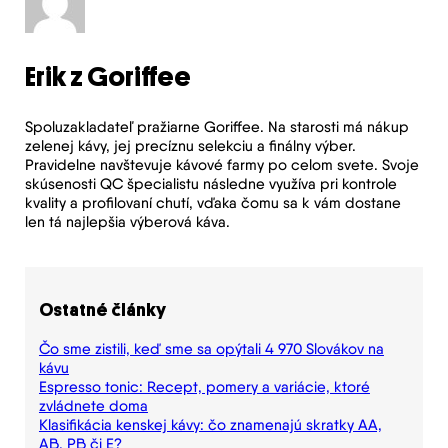
Erik z Goriffee
Spoluzakladateľ pražiarne Goriffee. Na starosti má nákup
zelenej kávy, jej precíznu selekciu a finálny výber.
Pravidelne navštevuje kávové farmy po celom svete. Svoje
skúsenosti QC špecialistu následne využíva pri kontrole
kvality a profilovaní chutí, vďaka čomu sa k vám dostane
len tá najlepšia výberová káva.
Ostatné články
Čo sme zistili, keď sme sa opýtali 4 970 Slovákov na
kávu
Espresso tonic: Recept, pomery a variácie, ktoré
zvládnete doma
Klasifikácia kenskej kávy: čo znamenajú skratky AA,
AB, PB či E?