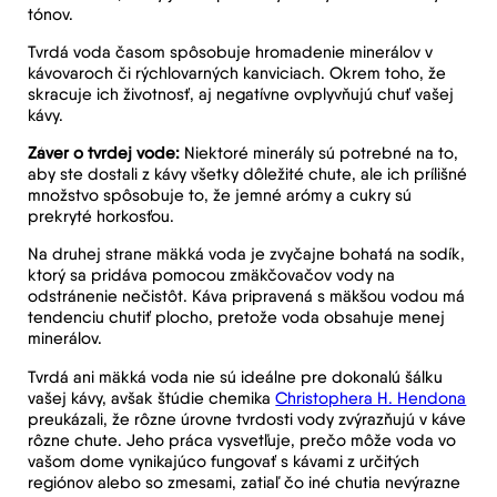
tónov.
Tvrdá voda časom spôsobuje hromadenie minerálov v
kávovaroch či rýchlovarných kanviciach. Okrem toho, že
skracuje ich životnosť, aj negatívne ovplyvňujú chuť vašej
kávy.
Záver o tvrdej vode:
Niektoré minerály sú potrebné na to,
aby ste dostali z kávy všetky dôležité chute, ale ich prílišné
množstvo spôsobuje to, že jemné arómy a cukry sú
prekryté horkosťou.
Na druhej strane mäkká voda je zvyčajne bohatá na sodík,
ktorý sa pridáva pomocou zmäkčovačov vody na
odstránenie nečistôt. Káva pripravená s mäkšou vodou má
tendenciu chutiť plocho, pretože voda obsahuje menej
minerálov.
Tvrdá ani mäkká voda nie sú ideálne pre dokonalú šálku
vašej kávy, avšak štúdie chemika
Christophera H. Hendona
preukázali, že rôzne úrovne tvrdosti vody zvýrazňujú v káve
rôzne chute. Jeho práca vysvetľuje, prečo môže voda vo
vašom dome vynikajúco fungovať s kávami z určitých
regiónov alebo so zmesami, zatiaľ čo iné chutia nevýrazne