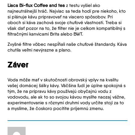
Liaca Bi-flux Coffee and tea
z testu vyšiel ako
najneutrálnejší hráč. Najviac sa teda hodí pre niekoho, kto
si plánuje kávu pripravovať na viacero spôsobov. Pri
oboch si káva zachová svoje chuťové vlastnosti. Treba si
však dať pozor na to, že filter nie je celkom kompatibilný s
filtračnými kanvicami Brita alebo BWT.
Zvyšné filtre vôbec nespĺňali naše chuťové štandardy. Káva
chutila veľmi nevýrazne a plano.
Záver
Voda môže mať v skutočnosti obrovský vplyv na kvalitu
vašej domácej šálky kávy. Väčšina ľudí je úplne spokojná s
tým, že na prípravu kávy používajú obyčajnú vodu z
vodovodu, ale ak to so svojou kávou myslíte naozaj vážne,
experimentovanie s rôznymi druhmi vody určite stojí za to
a myslíme, že čoskoro pocítite príjemnú zmenu.