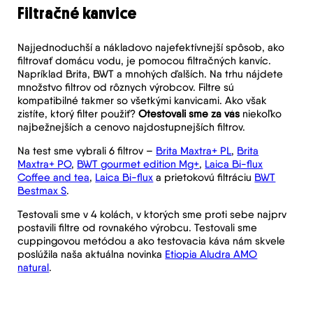
Filtračné kanvice
Najjednoduchší a nákladovo najefektívnejší spôsob, ako
filtrovať domácu vodu, je pomocou filtračných kanvíc.
Napríklad Brita, BWT a mnohých ďalších. Na trhu nájdete
množstvo filtrov od rôznych výrobcov. Filtre sú
kompatibilné takmer so všetkými kanvicami. Ako však
zistíte, ktorý filter použiť?
Otestovali sme za vás
niekoľko
najbežnejších a cenovo najdostupnejších filtrov.
Na test sme vybrali 6 filtrov –
Brita Maxtra+ PL
,
Brita
Maxtra+ PO
,
BWT gourmet edition Mg+
,
Laica Bi-flux
Coffee and tea
,
Laica Bi-flux
a prietokovú filtráciu
BWT
Bestmax S
.
Testovali sme v 4 kolách, v ktorých sme proti sebe najprv
postavili filtre od rovnakého výrobcu. Testovali sme
cuppingovou metódou a ako testovacia káva nám skvele
poslúžila naša aktuálna novinka
Etiopia Aludra AMO
natural
.