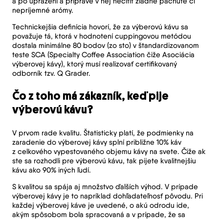
a po upražení a príprave v nej necítiť žiadne pachute či
nepríjemné arómy.
Technickejšia definícia hovorí, že za výberovú kávu sa
považuje tá, ktorá v hodnotení cuppingovou metódou
dostala minimálne 80 bodov (zo sto) v štandardizovanom
teste SCA (Specialty Coffee Association čiže Asociácia
výberovej kávy), ktorý musí realizovať certifikovaný
odborník tzv. Q Grader.
Čo z toho má zákazník, keď pije
výberovú kávu?
V prvom rade kvalitu. Štatisticky platí, že podmienky na
zaradenie do výberovej kávy splní približne 10% káv
z celkového vypestovaného objemu kávy na svete. Čiže ak
ste sa rozhodli pre výberovú kávu, tak pijete kvalitnejšiu
kávu ako 90% iných ľudí.
S kvalitou sa spája aj množstvo ďalších výhod. V prípade
výberovej kávy je to napríklad dohľadateľnosť pôvodu. Pri
každej výberovej káve je uvedené, o akú odrodu ide,
akým spôsobom bola spracovaná a v prípade, že sa