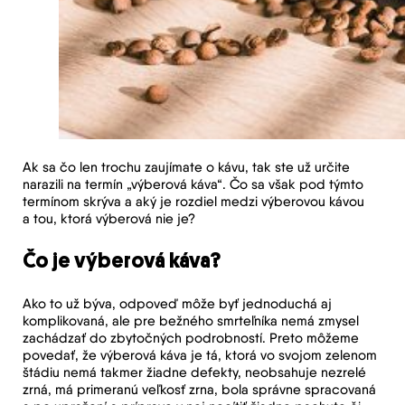
Ak sa čo len trochu zaujímate o kávu, tak ste už určite
narazili na termín „výberová káva“. Čo sa však pod týmto
termínom skrýva a aký je rozdiel medzi výberovou kávou
a tou, ktorá výberová nie je?
Čo je výberová káva?
Ako to už býva, odpoveď môže byť jednoduchá aj
komplikovaná, ale pre bežného smrteľníka nemá zmysel
zachádzať do zbytočných podrobností. Preto môžeme
povedať, že výberová káva je tá, ktorá vo svojom zelenom
štádiu nemá takmer žiadne defekty, neobsahuje nezrelé
zrná, má primeranú veľkosť zrna, bola správne spracovaná