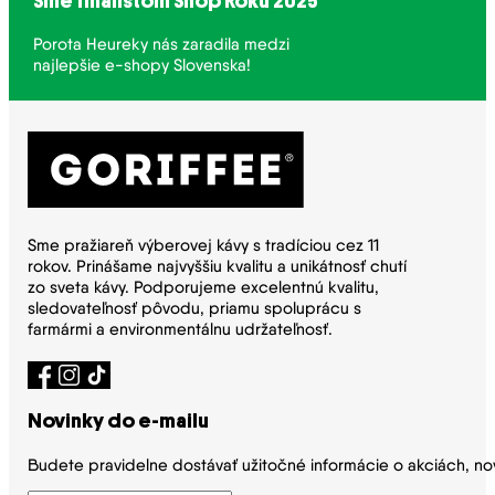
Sme finalistom Shop Roku 2025
Porota Heureky nás zaradila medzi
najlepšie e-shopy Slovenska!
Sme pražiareň výberovej kávy s tradíciou cez 11
rokov. Prinášame najvyššiu kvalitu a unikátnosť chutí
zo sveta kávy. Podporujeme excelentnú kvalitu,
sledovateľnosť pôvodu, priamu spoluprácu s
farmármi a environmentálnu udržateľnosť.
Novinky do e-mailu
Budete pravidelne dostávať užitočné informácie o akciách, no