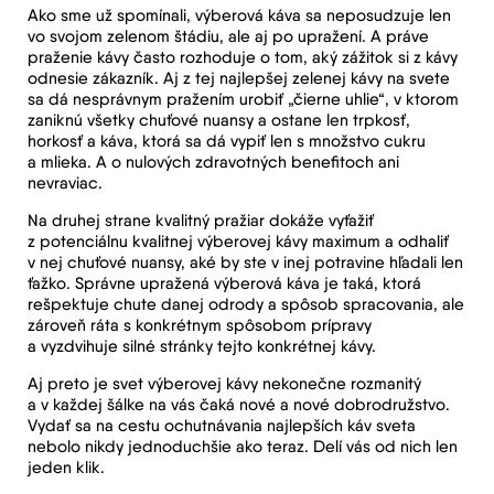
Ako sme už spomínali, výberová káva sa neposudzuje len
vo svojom zelenom štádiu, ale aj po upražení. A práve
praženie kávy často rozhoduje o tom, aký zážitok si z kávy
odnesie zákazník. Aj z tej najlepšej zelenej kávy na svete
sa dá nesprávnym pražením urobiť „čierne uhlie“, v ktorom
zaniknú všetky chuťové nuansy a ostane len trpkosť,
horkosť a káva, ktorá sa dá vypiť len s množstvo cukru
a mlieka. A o nulových zdravotných benefitoch ani
nevraviac.
Na druhej strane kvalitný pražiar dokáže vyťažiť
z potenciálnu kvalitnej výberovej kávy maximum a odhaliť
v nej chuťové nuansy, aké by ste v inej potravine hľadali len
ťažko. Správne upražená výberová káva je taká, ktorá
rešpektuje chute danej odrody a spôsob spracovania, ale
zároveň ráta s konkrétnym spôsobom prípravy
a vyzdvihuje silné stránky tejto konkrétnej kávy.
Aj preto je svet výberovej kávy nekonečne rozmanitý
a v každej šálke na vás čaká nové a nové dobrodružstvo.
Vydať sa na cestu ochutnávania najlepších káv sveta
nebolo nikdy jednoduchšie ako teraz. Delí vás od nich len
jeden klik.