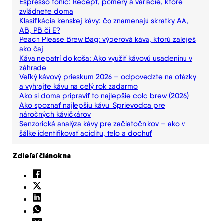
Espresso tonic: Recept, pomery a variácie, ktoré
zvládnete doma
Klasifikácia kenskej kávy: čo znamenajú skratky AA,
AB, PB či E?
Peach Please Brew Bag: výberová káva, ktorú zaleješ
ako čaj
Káva nepatrí do koša: Ako využiť kávovú usadeninu v
záhrade
Veľký kávový prieskum 2026 – odpovedzte na otázky
a vyhrajte kávu na celý rok zadarmo
Ako si doma pripraviť to najlepšie cold brew (2026)
Ako spoznať najlepšiu kávu: Sprievodca pre
náročných kávičkárov
Senzorická analýza kávy pre začiatočníkov – ako v
šálke identifikovať aciditu, telo a dochuť
Zdieľať článok na