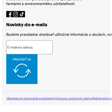
farmármi a environmentálnu udržateľnosť.
Novinky do e-mailu
Budete pravidelne dostávať užitočné informácie o akciách, no
PRIHLÁSIŤ SA
Všeobecné obchodné podmienky
Ochrana osobných údajov
Reklamačný 