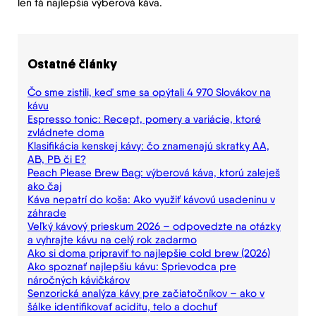
len tá najlepšia výberová káva.
Ostatné články
Čo sme zistili, keď sme sa opýtali 4 970 Slovákov na
kávu
Espresso tonic: Recept, pomery a variácie, ktoré
zvládnete doma
Klasifikácia kenskej kávy: čo znamenajú skratky AA,
AB, PB či E?
Peach Please Brew Bag: výberová káva, ktorú zaleješ
ako čaj
Káva nepatrí do koša: Ako využiť kávovú usadeninu v
záhrade
Veľký kávový prieskum 2026 – odpovedzte na otázky
a vyhrajte kávu na celý rok zadarmo
Ako si doma pripraviť to najlepšie cold brew (2026)
Ako spoznať najlepšiu kávu: Sprievodca pre
náročných kávičkárov
Senzorická analýza kávy pre začiatočníkov – ako v
šálke identifikovať aciditu, telo a dochuť