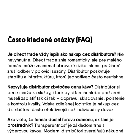
Často kladené otázky (FAQ)
Je direct trade vždy lepší ako nákup cez distribútora?
Nie
nevyhnutne. Direct trade znie romanticky, ale pre malého
farmára môže znamenať obrovské riziko, ak mu pražiareň
zruší odber v polovici sezóny. Distribútor poskytuje
stabilitu a infraštruktúru, ktorú jednotlivec často neutiahne.
Nezvyšuje distribútor zbytočne cenu kávy?
Distribútor si
berie maržu za služby, ktoré by si farmár alebo pražiareň
museli zaplatiť tak či tak – dopravu, skladovanie, poistenie
a kontrolu kvality. Vďaka zdieľanej logistike je nákup cez
distribútora často efektívnejší než individuálny dovoz.
Ako viete, že farmár dostal férovú odmenu, ak tam je
prostredník?
Transparentnosť je základom trhu s
výberovou kávou. Moderní distribútori zverejňujú nákupné