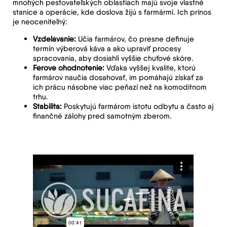
mnohých pestovateľských oblastiach majú svoje vlastné
stanice a operácie, kde doslova žijú s farmármi. Ich prínos
je neoceniteľný:
Vzdelávanie:
Učia farmárov, čo presne definuje
termín výberová káva a ako upraviť procesy
spracovania, aby dosiahli vyššie chuťové skóre.
Férové ohodnotenie:
Vďaka vyššej kvalite, ktorú
farmárov naučia dosahovať, im pomáhajú získať za
ich prácu násobne viac peňazí než na komoditnom
trhu.
Stabilita:
Poskytujú farmárom istotu odbytu a často aj
finančné zálohy pred samotným zberom.