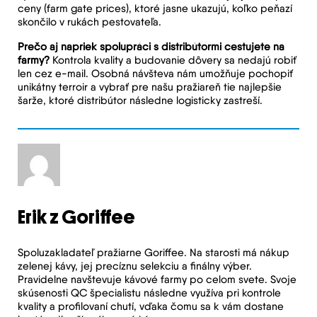
ceny (farm gate prices), ktoré jasne ukazujú, koľko peňazí
skončilo v rukách pestovateľa.
Prečo aj napriek spolupráci s distribútormi cestujete na
farmy?
Kontrola kvality a budovanie dôvery sa nedajú robiť
len cez e-mail. Osobná návšteva nám umožňuje pochopiť
unikátny terroir a vybrať pre našu pražiareň tie najlepšie
šarže, ktoré distribútor následne logisticky zastreší.
Erik z Goriffee
Spoluzakladateľ pražiarne Goriffee. Na starosti má nákup
zelenej kávy, jej precíznu selekciu a finálny výber.
Pravidelne navštevuje kávové farmy po celom svete. Svoje
skúsenosti QC špecialistu následne využíva pri kontrole
kvality a profilovaní chutí, vďaka čomu sa k vám dostane