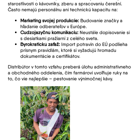
starostlivosti o kávovníky, zberu a spracovaniu čerešní.
Často nemajú personálnu ani technickú kapacitu na:
Marketing svojej produkcie:
Budovanie značky a
hľadanie odberateľov v Európe.
Cudzojazyčnú komunikáciu:
Neustále dopisovanie si
s desiatkami pražiarní z celého sveta.
Byrokratickú záťaž:
Import potravín do EÚ podlieha
prísnym pravidlám, ktoré si vyžadujú hromadu
dokumentácie a certifikátov.
Distribútor v tomto vzťahu preberá úlohu administratívneho
a obchodného oddelenia, čím farmárovi uvoľňuje ruky na
to, čo vie najlepšie – pestovanie výnimočnej kávy.