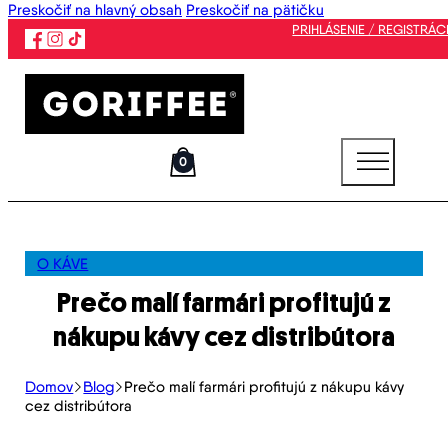
Preskočiť na hlavný obsah
Preskočiť na pätičku
PRIHLÁSENIE / REGISTRÁC
0
O KÁVE
Prečo malí farmári profitujú z
nákupu kávy cez distribútora
Domov
Blog
Prečo malí farmári profitujú z nákupu kávy
cez distribútora