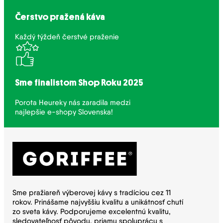
Čerstvo pražená káva
Každý týždeň čerstvé praženie
Sme finalistom Shop Roku 2025
Porota Heureky nás zaradila medzi
najlepšie e-shopy Slovenska!
Sme pražiareň výberovej kávy s tradíciou cez 11
rokov. Prinášame najvyššiu kvalitu a unikátnosť chutí
zo sveta kávy. Podporujeme excelentnú kvalitu,
sledovateľnosť pôvodu, priamu spoluprácu s