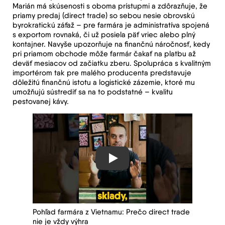
Marián má skúsenosti s oboma prístupmi a zdôrazňuje, že
priamy predaj (direct trade) so sebou nesie obrovskú
byrokratickú záťaž – pre farmára je administratíva spojená
s exportom rovnaká, či už posiela päť vriec alebo plný
kontajner. Navyše upozorňuje na finančnú náročnosť, kedy
pri priamom obchode môže farmár čakať na platbu až
deväť mesiacov od začiatku zberu. Spolupráca s kvalitným
importérom tak pre malého producenta predstavuje
dôležitú finančnú istotu a logistické zázemie, ktoré mu
umožňujú sústrediť sa na to podstatné – kvalitu
pestovanej kávy.
Play
Pohľad farmára z Vietnamu: Prečo direct trade
nie je vždy výhra