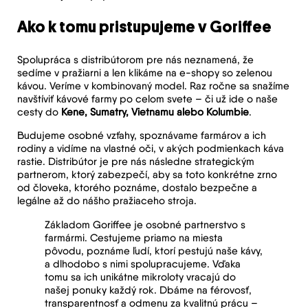
Ako k tomu pristupujeme v Goriffee
Spolupráca s distribútorom pre nás neznamená, že
sedíme v pražiarni a len klikáme na e-shopy so zelenou
kávou. Veríme v kombinovaný model. Raz ročne sa snažíme
navštíviť kávové farmy po celom svete – či už ide o naše
cesty do
Kene, Sumatry, Vietnamu alebo Kolumbie
.
Budujeme osobné vzťahy, spoznávame farmárov a ich
rodiny a vidíme na vlastné oči, v akých podmienkach káva
rastie. Distribútor je pre nás následne strategickým
partnerom, ktorý zabezpečí, aby sa toto konkrétne zrno
od človeka, ktorého poznáme, dostalo bezpečne a
legálne až do nášho pražiaceho stroja.
Základom Goriffee je osobné partnerstvo s
farmármi. Cestujeme priamo na miesta
pôvodu, poznáme ľudí, ktorí pestujú naše kávy,
a dlhodobo s nimi spolupracujeme. Vďaka
tomu sa ich unikátne mikroloty vracajú do
našej ponuky každý rok. Dbáme na férovosť,
transparentnosť a odmenu za kvalitnú prácu –