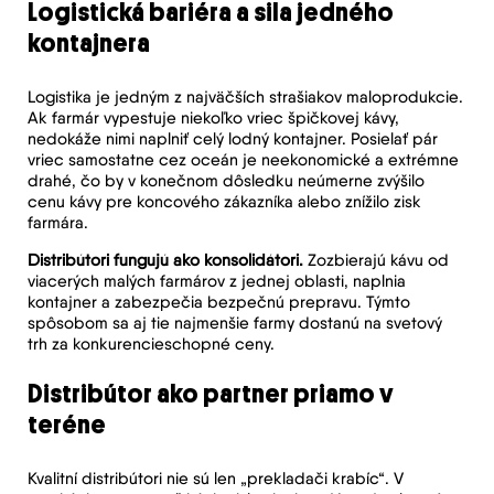
Logistická bariéra a sila jedného
kontajnera
Logistika je jedným z najväčších strašiakov maloprodukcie.
Ak farmár vypestuje niekoľko vriec špičkovej kávy,
nedokáže nimi naplniť celý lodný kontajner. Posielať pár
vriec samostatne cez oceán je neekonomické a extrémne
drahé, čo by v konečnom dôsledku neúmerne zvýšilo
cenu kávy pre koncového zákazníka alebo znížilo zisk
farmára.
Distribútori fungujú ako konsolidátori.
Zozbierajú kávu od
viacerých malých farmárov z jednej oblasti, naplnia
kontajner a zabezpečia bezpečnú prepravu. Týmto
spôsobom sa aj tie najmenšie farmy dostanú na svetový
trh za konkurencieschopné ceny.
Distribútor ako partner priamo v
teréne
Kvalitní distribútori nie sú len „prekladači krabíc“. V