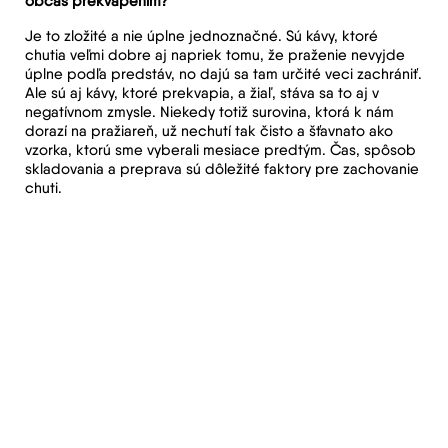
občas prekvapením?
Je to zložité a nie úplne jednoznačné. Sú kávy, ktoré
chutia veľmi dobre aj napriek tomu, že praženie nevyjde
úplne podľa predstáv, no dajú sa tam určité veci zachrániť.
Ale sú aj kávy, ktoré prekvapia, a žiaľ, stáva sa to aj v
negatívnom zmysle. Niekedy totiž surovina, ktorá k nám
dorazí na pražiareň, už nechutí tak čisto a šťavnato ako
vzorka, ktorú sme vyberali mesiace predtým. Čas, spôsob
skladovania a preprava sú dôležité faktory pre zachovanie
chuti.