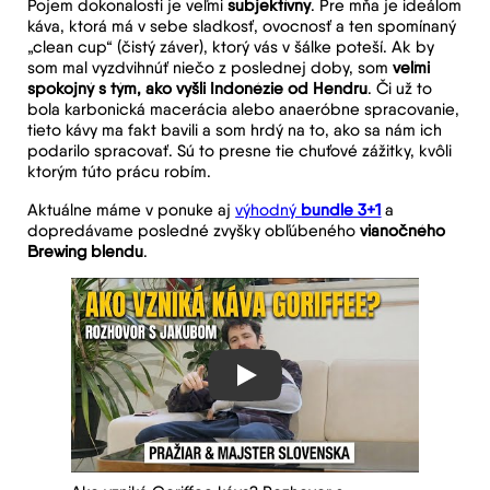
Pojem dokonalosti je veľmi
subjektívny
. Pre mňa je ideálom
káva, ktorá má v sebe sladkosť, ovocnosť a ten spomínaný
„clean cup“ (čistý záver), ktorý vás v šálke poteší. Ak by
som mal vyzdvihnúť niečo z poslednej doby, som
veľmi
spokojný s tým, ako vyšli Indonézie od Hendru
. Či už to
bola karbonická macerácia alebo anaeróbne spracovanie,
tieto kávy ma fakt bavili a som hrdý na to, ako sa nám ich
podarilo spracovať. Sú to presne tie chuťové zážitky, kvôli
ktorým túto prácu robím.
Aktuálne máme v ponuke aj
výhodný
bundle 3+1
a
dopredávame posledné zvyšky obľúbeného
vianočného
Brewing blendu
.
Play