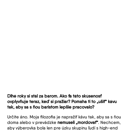
Dlhé roky si stál za barom. Ako ťa táto skúsenosť
ovplyvňuje teraz, keď si pražiar? Pomáha ti to „ušiť“ kávu
tak, aby sa s ňou baristom lepšie pracovalo?
Určite áno. Moja filozofia je napražiť kávu tak, aby sa s ňou
doma alebo v prevádzke
nemuseli „mordovať“
. Nechcem,
aby výberovka bola len pre úzku skupinu ľudí s high-end