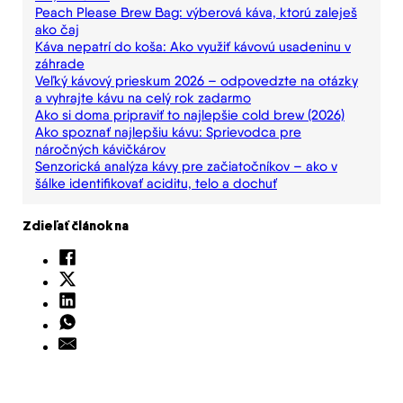
Peach Please Brew Bag: výberová káva, ktorú zaleješ
ako čaj
Káva nepatrí do koša: Ako využiť kávovú usadeninu v
záhrade
Veľký kávový prieskum 2026 – odpovedzte na otázky
a vyhrajte kávu na celý rok zadarmo
Ako si doma pripraviť to najlepšie cold brew (2026)
Ako spoznať najlepšiu kávu: Sprievodca pre
náročných kávičkárov
Senzorická analýza kávy pre začiatočníkov – ako v
šálke identifikovať aciditu, telo a dochuť
Zdieľať článok na