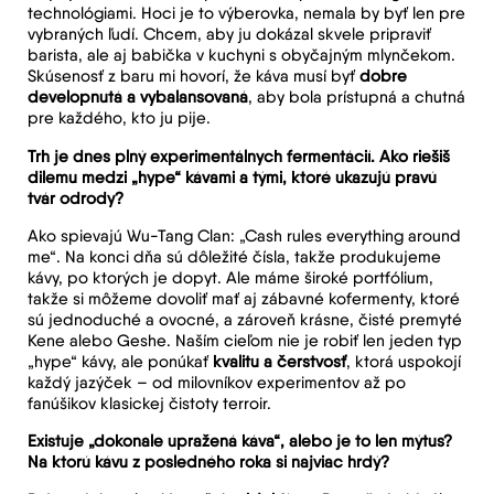
technológiami. Hoci je to výberovka, nemala by byť len pre
vybraných ľudí. Chcem, aby ju dokázal skvele pripraviť
barista, ale aj babička v kuchyni s obyčajným mlynčekom.
Skúsenosť z baru mi hovorí, že káva musí byť
dobre
developnutá a vybalansovaná
, aby bola prístupná a chutná
pre každého, kto ju pije.
Trh je dnes plný experimentálnych fermentácií. Ako riešiš
dilemu medzi „hype“ kávami a tými, ktoré ukazujú pravú
tvár odrody?
Ako spievajú Wu-Tang Clan: „Cash rules everything around
me“. Na konci dňa sú dôležité čísla, takže produkujeme
kávy, po ktorých je dopyt. Ale máme široké portfólium,
takže si môžeme dovoliť mať aj zábavné kofermenty, ktoré
sú jednoduché a ovocné, a zároveň krásne, čisté premyté
Kene alebo Geshe. Naším cieľom nie je robiť len jeden typ
„hype“ kávy, ale ponúkať
kvalitu a čerstvosť
, ktorá uspokojí
každý jazýček – od milovníkov experimentov až po
fanúšikov klasickej čistoty terroir.
Existuje „dokonale upražená káva“, alebo je to len mýtus?
Na ktorú kávu z posledného roka si najviac hrdý?