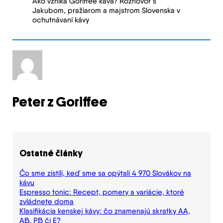
Ako vzniká Goriffee káva? Rozhovor s
Jakubom, pražiarom a majstrom Slovenska v
ochutnávaní kávy
Peter z Goriffee
Ostatné články
Čo sme zistili, keď sme sa opýtali 4 970 Slovákov na
kávu
Espresso tonic: Recept, pomery a variácie, ktoré
zvládnete doma
Klasifikácia kenskej kávy: čo znamenajú skratky AA,
AB, PB či E?