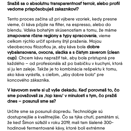
Snažíš sa o absolútnu transparentnosť terroir, alebo profil
vedome prispôsobuješ zákazníkovi?
Tento proces začína už pri výbere vzoriek, kedy presne
vieme, či káva pôjde na filter, na espresso, alebo do
blendu. Vďaka bohatým skúsenostiam a tomu, že máme
zmapované rôzne regióny a typy spracovania
, vieme
celkom rýchlo určiť správny štýl praženia. Mojou
všeobecnou filozofiou je, aby káva bola
dobre
vybalansovaná, ovocná, sladká a s čistým záverom (clean
cup)
. Chcem kávu napražiť tak, aby bola prístupná pre
každého – od profesionála až po babičku v kuchyni, ktorá
si ju len zaleje. Takže je to kombinácia rešpektu k tomu,
ako káva vyrástla, s cieľom, „aby dobre bolo“ pre
koncového zákazníka.
V kávovom svete si už vyše dekádu. Keď porovnáš to, čo
sme považovali za ‚top kávu‘ v minulosti s tým, čo pražíš
dnes – posunuli sme sa?
Určite sme sa posunuli dopredu. Technológie sú
dostupnejšie a kvalitnejšie. Čo sa týka chutí, pamätám si,
že keď Šimon súťažil v roku 2019, mali tam šialené 300-
hodinové fermentované kávy, ktoré boli extrémne