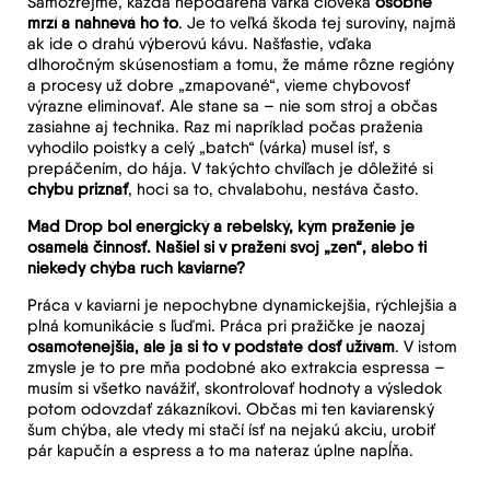
Samozrejme, každá nepodarená várka človeka
osobne
mrzí a nahnevá ho to
. Je to veľká škoda tej suroviny, najmä
ak ide o drahú výberovú kávu. Našťastie, vďaka
dlhoročným skúsenostiam a tomu, že máme rôzne regióny
a procesy už dobre „zmapované“, vieme chybovosť
výrazne eliminovať. Ale stane sa – nie som stroj a občas
zasiahne aj technika. Raz mi napríklad počas praženia
vyhodilo poistky a celý „batch“ (várka) musel ísť, s
prepáčením, do hája. V takýchto chvíľach je dôležité si
chybu priznať
, hoci sa to, chvalabohu, nestáva často.
Mad Drop bol energický a rebelský, kým praženie je
osamelá činnosť. Našiel si v pražení svoj „zen“, alebo ti
niekedy chýba ruch kaviarne?
Práca v kaviarni je nepochybne dynamickejšia, rýchlejšia a
plná komunikácie s ľuďmi. Práca pri pražičke je naozaj
osamotenejšia, ale ja si to v podstate dosť užívam
. V istom
zmysle je to pre mňa podobné ako extrakcia espressa –
musím si všetko navážiť, skontrolovať hodnoty a výsledok
potom odovzdať zákazníkovi. Občas mi ten kaviarenský
šum chýba, ale vtedy mi stačí ísť na nejakú akciu, urobiť
pár kapučín a espress a to ma nateraz úplne napĺňa.