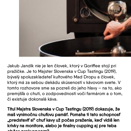
Jakub Jandík nie je len človek, ktorý v Goriffee stojí pri
pražičke. Je to Majster Slovenska v Cup Tastingu (2019),
bývalý spoluzakladateľ kultového Mad Dropu a človek,
ktorý má za sebou dekádu skúseností v kávovom svete. V
tomto rozhovore sme sa pozreli do jeho hlavy – na to, ako
premýšľa o chuti, o zodpovednosti voči farmárom a o tom,
či existuje dokonalá káva.
Titul Majstra Slovenska v Cup Tastingu (2019) dokazuje, že
máš výnimočnú chuťovú pamäť. Pomáha ti táto schopnosť
„predstaviť si“ chuť kávy už počas praženia, keď vidíš len
krivky na monitore, alebo je finálny cupping aj pre teba