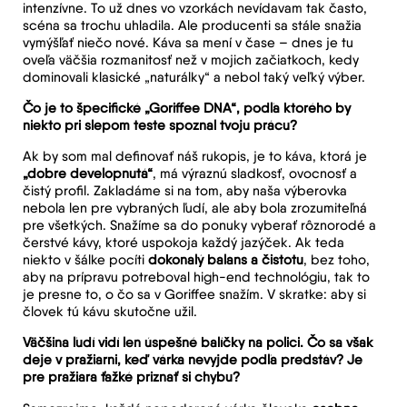
intenzívne. To už dnes vo vzorkách nevídavam tak často,
scéna sa trochu uhladila. Ale producenti sa stále snažia
vymýšľať niečo nové. Káva sa mení v čase – dnes je tu
oveľa väčšia rozmanitosť než v mojich začiatkoch, kedy
dominovali klasické „naturálky“ a nebol taký veľký výber.
Čo je to špecifické „Goriffee DNA“, podľa ktorého by
niekto pri slepom teste spoznal tvoju prácu?
Ak by som mal definovať náš rukopis, je to káva, ktorá je
„dobre developnutá“
, má výraznú sladkosť, ovocnosť a
čistý profil. Zakladáme si na tom, aby naša výberovka
nebola len pre vybraných ľudí, ale aby bola zrozumiteľná
pre všetkých. Snažíme sa do ponuky vyberať rôznorodé a
čerstvé kávy, ktoré uspokoja každý jazýček. Ak teda
niekto v šálke pocíti
dokonalý balans a čistotu
, bez toho,
aby na prípravu potreboval high-end technológiu, tak to
je presne to, o čo sa v Goriffee snažím. V skratke: aby si
človek tú kávu skutočne užil.
Väčšina ľudí vidí len úspešné balíčky na polici. Čo sa však
deje v pražiarni, keď várka nevyjde podľa predstáv? Je
pre pražiara ťažké priznať si chybu?