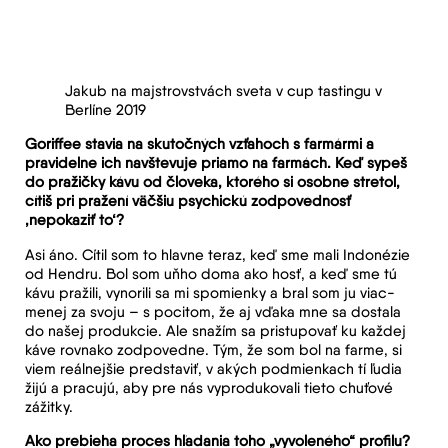
Jakub na majstrovstvách sveta v cup tastingu v
Berlíne 2019
Goriffee stavia na skutočných vzťahoch s farmármi a
pravidelne ich navštevuje priamo na farmách. Keď sypeš
do pražičky kávu od človeka, ktorého si osobne stretol,
cítiš pri pražení väčšiu psychickú zodpovednosť
‚nepokaziť to‘?
Asi áno. Cítil som to hlavne teraz, keď sme mali Indonézie
od Hendru. Bol som uňho doma ako hosť, a keď sme tú
kávu pražili, vynorili sa mi spomienky a bral som ju viac-
menej za svoju – s pocitom, že aj vďaka mne sa dostala
do našej produkcie. Ale snažím sa pristupovať ku každej
káve rovnako zodpovedne. Tým, že som bol na farme, si
viem reálnejšie predstaviť, v akých podmienkach tí ľudia
žijú a pracujú, aby pre nás vyprodukovali tieto chuťové
zážitky.
Ako prebieha proces hľadania toho „vyvoleného“ profilu?