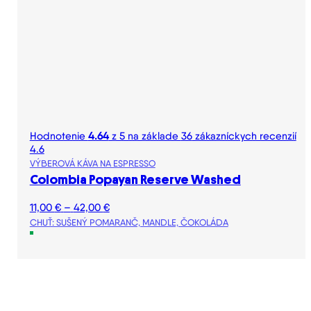
Hodnotenie
4.64
z 5 na základe
36
zákazníckych recenzií
4.6
VÝBEROVÁ KÁVA NA ESPRESSO
Colombia Popayan Reserve Washed
Price
11,00
€
–
42,00
€
range:
CHUŤ: SUŠENÝ POMARANČ, MANDLE, ČOKOLÁDA
11,00 €
through
42,00 €