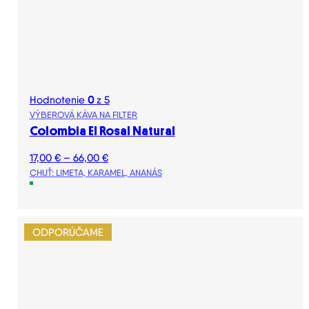
Hodnotenie
0
z 5
VÝBEROVÁ KÁVA NA FILTER
Colombia El Rosal Natural
Price
17,00
€
–
66,00
€
range:
CHUŤ: LIMETA, KARAMEL, ANANÁS
17,00 €
through
66,00 €
ODPORÚČAME