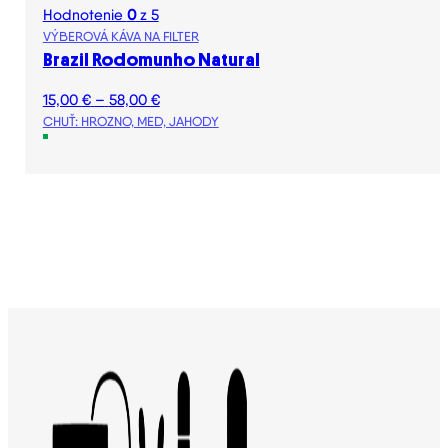
Hodnotenie
0
z 5
VÝBEROVÁ KÁVA NA FILTER
Brazil Rodomunho Natural
Price
15,00
€
–
58,00
€
range:
CHUŤ: HROZNO, MED, JAHODY
15,00 €
through
58,00 €