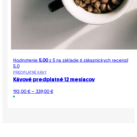
Hodnotenie
5.00
z 5 na základe
6
zákazníckych recenzií
5.0
PREDPLATNÉ KÁVY
Kávové predplatné 12 mesiacov
Price
192,00
€
–
339,00
€
range:
192,00 €
through
339,00 €