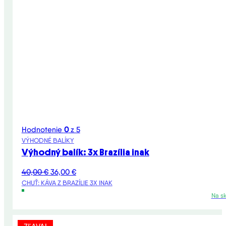
Hodnotenie
0
z 5
VÝHODNÉ BALÍKY
Výhodný balík: 3x Brazília inak
Pôvodná
Aktuálna
40,00
€
36,00
€
cena
cena
CHUŤ: KÁVA Z BRAZÍLIE 3X INAK
bola:
je:
Na s
40,00 €.
36,00 €.