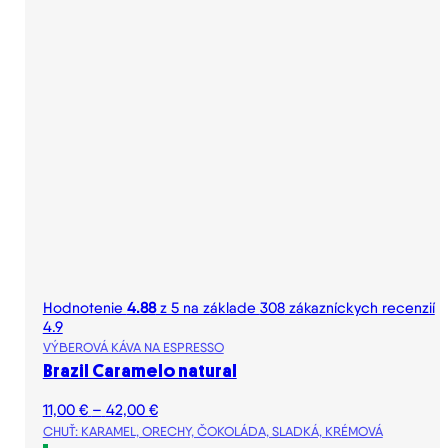
Hodnotenie
4.88
z 5 na základe
308
zákazníckych recenzií
4.9
VÝBEROVÁ KÁVA NA ESPRESSO
Brazil Caramelo natural
Price
11,00
€
–
42,00
€
range:
CHUŤ: KARAMEL, ORECHY, ČOKOLÁDA, SLADKÁ, KRÉMOVÁ
11,00 €