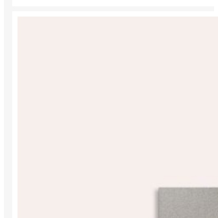
through
462,00 €