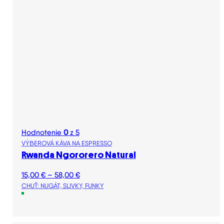
Hodnotenie
0
z 5
VÝBEROVÁ KÁVA NA ESPRESSO
Rwanda Ngororero Natural
Price
15,00
€
–
58,00
€
range:
CHUŤ: NUGÁT, SLIVKY, FUNKY
15,00 €
through
58,00 €