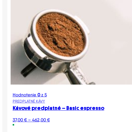
Hodnotenie
0
z 5
PREDPLATNÉ KÁVY
Kávové predplatné – Basic espresso
Price
37,00
€
–
462,00
€
range:
37,00 €